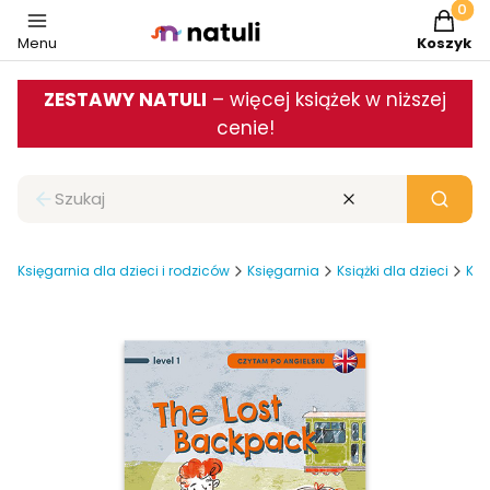
Produkt
Menu
Koszyk
ZESTAWY NATULI
– więcej książek w niższej
cenie!
Zamknij wyszukiwarkę
Wyczyść
Szukaj
Księgarnia dla dzieci i rodziców
Księgarnia
Książki dla dzieci
Ksi