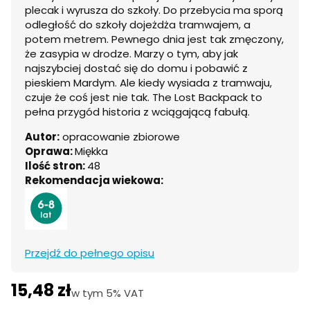
plecak i wyrusza do szkoły. Do przebycia ma sporą
odległość do szkoły dojeżdża tramwajem, a
potem metrem. Pewnego dnia jest tak zmęczony,
że zasypia w drodze. Marzy o tym, aby jak
najszybciej dostać się do domu i pobawić z
pieskiem Mardym. Ale kiedy wysiada z tramwaju,
czuje że coś jest nie tak. The Lost Backpack to
pełna przygód historia z wciągającą fabułą.
Autor:
opracowanie zbiorowe
Oprawa:
Miękka
Ilość stron:
48
Rekomendacja wiekowa:
Przejdź do pełnego opisu
15,48 zł
w tym 5% VAT
w tym
5%
VAT