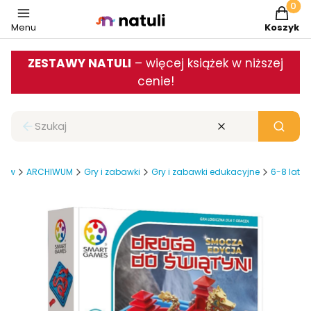
Produkt
Menu
Koszyk
ZESTAWY NATULI
– więcej książek w niższej
cenie!
Zamknij wyszukiwarkę
Wyczyść
Szukaj
iców
ARCHIWUM
Gry i zabawki
Gry i zabawki edukacyjne
6-8 lat