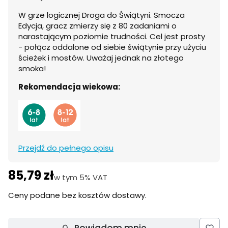
W grze logicznej Droga do Świątyni. Smocza
Edycja, gracz zmierzy się z 80 zadaniami o
narastającym poziomie trudności. Cel jest prosty
- połącz oddalone od siebie świątynie przy użyciu
ścieżek i mostów. Uważaj jednak na złotego
smoka!
Rekomendacja wiekowa:
Przejdź do pełnego opisu
85,79 zł
Cena
w tym 5% VAT
w tym
5%
VAT
Ceny podane bez kosztów dostawy.