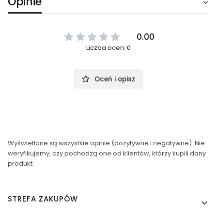
Opinie
0.00
Liczba ocen: 0
Oceń i opisz
Wyświetlane są wszystkie opinie (pozytywne i negatywne). Nie
weryfikujemy, czy pochodzą one od klientów, którzy kupili dany
produkt.
Linki w stopce
STREFA ZAKUPÓW