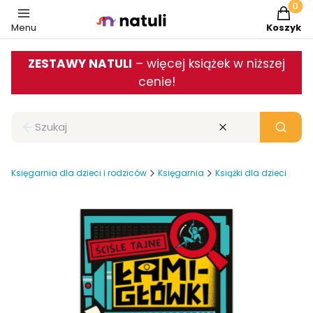
Produkt
Menu
Koszyk
ZESTAWY NATULI
– więcej książek w niższej
cenie!
Zamknij wyszukiwarkę
Wyczyść
Szukaj
Księgarnia dla dzieci i rodziców
Księgarnia
Książki dla dzieci