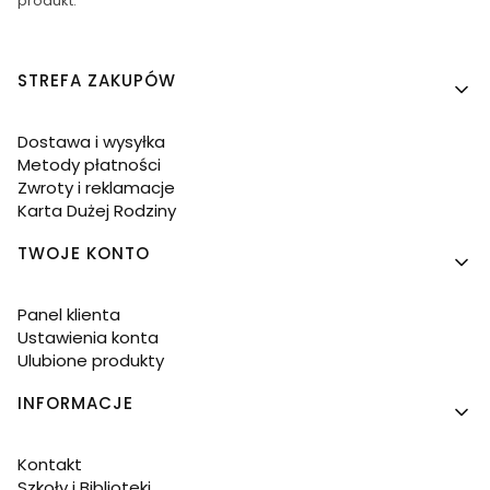
produkt.
Linki w stopce
STREFA ZAKUPÓW
Dostawa i wysyłka
Metody płatności
Zwroty i reklamacje
Karta Dużej Rodziny
TWOJE KONTO
Panel klienta
Ustawienia konta
Ulubione produkty
INFORMACJE
Kontakt
Szkoły i Biblioteki