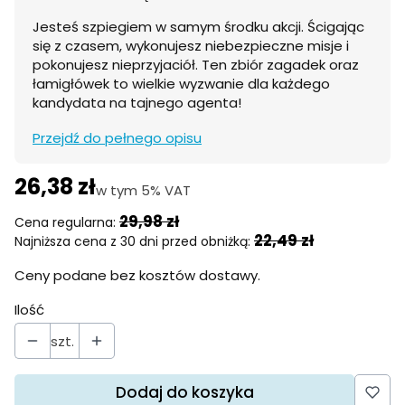
Jesteś szpiegiem w samym środku akcji. Ścigając
się z czasem, wykonujesz niebezpieczne misje i
pokonujesz nieprzyjaciół. Ten zbiór zagadek oraz
łamigłówek to wielkie wyzwanie dla każdego
kandydata na tajnego agenta!
Przejdź do pełnego opisu
26,38 zł
w tym 5% VAT
w tym
5%
VAT
29,98 zł
Cena regularna:
22,49 zł
Najniższa cena z 30 dni przed obniżką:
Ceny podane bez kosztów dostawy.
Ilość
szt.
Dodaj do koszyka