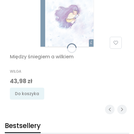
Między śniegiem a wilkiem
PRODUCENT
WILGA
Cena promocyjna
43,98 zł
Do koszyka
Bestsellery