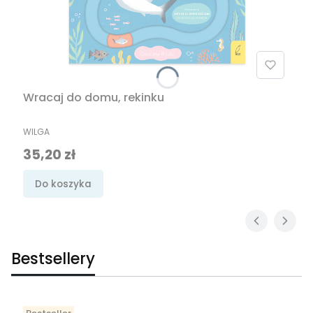
Wracaj do domu, rekinku
PRODUCENT
WILGA
Cena promocyjna
35,20 zł
Do koszyka
Bestsellery