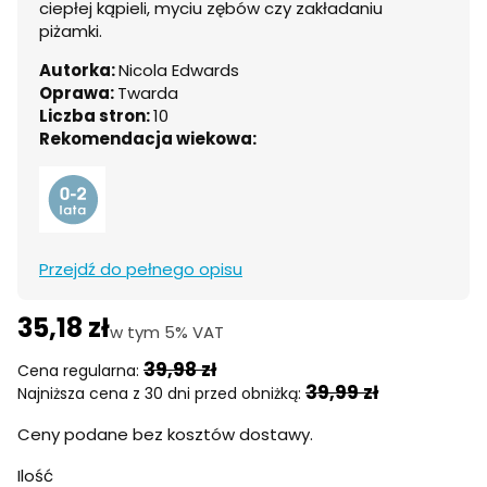
ciepłej kąpieli, myciu zębów czy zakładaniu
piżamki.
Autorka:
Nicola Edwards
Oprawa:
Twarda
Liczba stron:
10
Rekomendacja wiekowa:
Przejdź do pełnego opisu
35,18 zł
w tym 5% VAT
w tym
5%
VAT
39,98 zł
Cena regularna:
39,99 zł
Najniższa cena z 30 dni przed obniżką:
Ceny podane bez kosztów dostawy.
Ilość