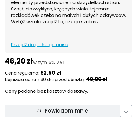
elementy przedstawione na skrzydełkach stron.
Sześć niezwykłych, kryjących wiele tajemnic
rozkładówek czeka na małych i dużych odkrywców.
Wytęż wzrok i znajdź to, czego szukasz
Przejdź do pełnego opisu
46,20 zł
w tym 5% VAT
w tym
5%
VAT
52,50 zł
Cena regularna:
40,96 zł
Najniższa cena z 30 dni przed obniżką:
Ceny podane bez kosztów dostawy.
Powiadom mnie