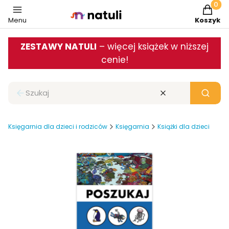
Produkt
Menu
Koszyk
ZESTAWY NATULI
– więcej książek w niższej
cenie!
Zamknij wyszukiwarkę
Wyczyść
Szukaj
Księgarnia dla dzieci i rodziców
Księgarnia
Książki dla dzieci