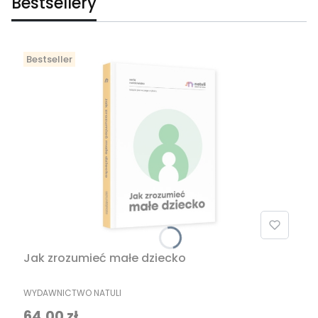
Bestsellery
Bestseller
Jak zrozumieć małe dziecko
PRODUCENT
WYDAWNICTWO NATULI
Cena
64,00 zł