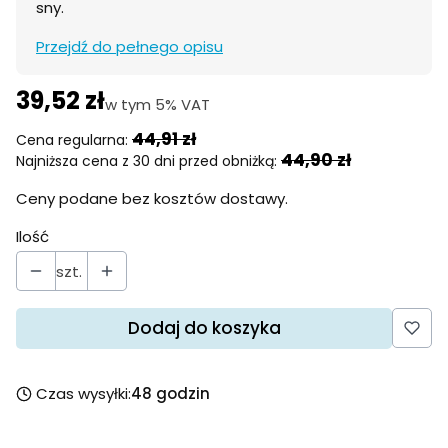
sny.
Przejdź do pełnego opisu
39,52 zł
w tym 5% VAT
w tym
5%
VAT
44,91 zł
Cena regularna:
44,90 zł
Najniższa cena z 30 dni przed obniżką:
Ceny podane bez kosztów dostawy.
Ilość
szt.
Dodaj do koszyka
Czas wysyłki:
48 godzin