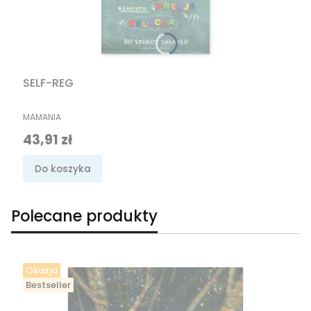
SELF-REG
PRODUCENT
MAMANIA
Cena promocyjna
43,91 zł
Do koszyka
Polecane produkty
Okazja
Bestseller