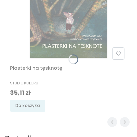
Plasterki na tęsknotę
PRODUCENT
STUDIO KOLORU
Cena promocyjna
35,11 zł
Do koszyka