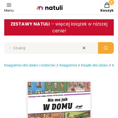
Produkt
Menu
Koszyk
ZESTAWY NATULI
– więcej książek w niższej
cenie!
Zamknij wyszukiwarkę
Wyczyść
Szukaj
Księgarnia dla dzieci i rodziców
Księgarnia
Książki dla dzieci
Ksi