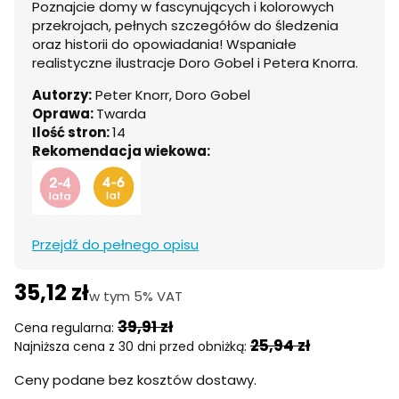
Poznajcie domy w fascynujących i kolorowych
przekrojach, pełnych szczegółów do śledzenia
oraz historii do opowiadania! Wspaniałe
realistyczne ilustracje Doro Gobel i Petera Knorra.
Autorzy:
Peter Knorr, Doro Gobel
Oprawa:
Twarda
Ilość stron:
14
Rekomendacja wiekowa:
Przejdź do pełnego opisu
35,12 zł
w tym 5% VAT
w tym
5%
VAT
39,91 zł
Cena regularna:
25,94 zł
Najniższa cena z 30 dni przed obniżką:
Ceny podane bez kosztów dostawy.