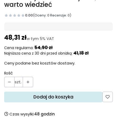
warto wiedzieć
0.00
(Oceny: 0 Recenzje: 0)
48,31 zł
w tym 5% VAT
w tym
5%
VAT
54,90 zł
Cena regularna:
41,18 zł
Najniższa cena z 30 dni przed obniżką:
Ceny podane bez kosztów dostawy.
Ilość
szt.
Dodaj do koszyka
Czas wysyłki:
48 godzin