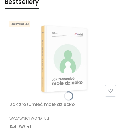
Bestsellery
Bestseller
Jak zrozumieć małe dziecko
PRODUCENT
WYDAWNICTWO NATULI
Cena
64,00 zł