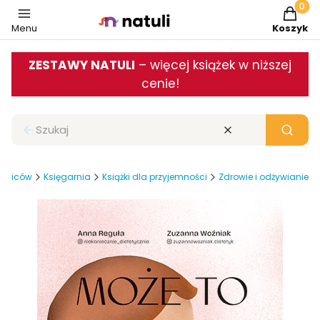
Produkt
Menu
Koszyk
ZESTAWY NATULI
– więcej książek w niższej
cenie!
Zamknij wyszukiwarkę
Wyczyść
Szukaj
rodziców
Księgarnia
Książki dla przyjemności
Zdrowie i odżywianie