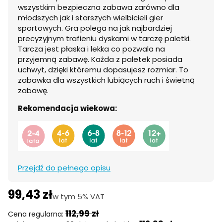
wszystkim bezpieczna zabawa zarówno dla
młodszych jak i starszych wielbicieli gier
sportowych. Gra polega na jak najbardziej
precyzyjnym trafieniu dyskami w tarczę paletki.
Tarcza jest płaska i lekka co pozwala na
przyjemną zabawę. Każda z paletek posiada
uchwyt, dzięki któremu dopasujesz rozmiar. To
zabawka dla wszystkich lubiących ruch i świetną
zabawę.
Rekomendacja wiekowa:
Przejdź do pełnego opisu
99,43 zł
w tym 5% VAT
w tym
5%
VAT
112,99 zł
Cena regularna: