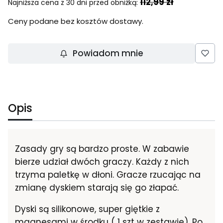
112,99 zł
Najniższa cena z 30 dni przed obniżką:
Ceny podane bez kosztów dostawy.
Powiadom mnie
Opis
Zasady gry są bardzo proste. W zabawie
bierze udział dwóch graczy. Każdy z nich
trzyma paletkę w dłoni. Gracze rzucając na
zmianę dyskiem starają się go złapać.
Dyski są silikonowe, super giętkie z
magnesami w środku ( 1 szt w zestawie). Po