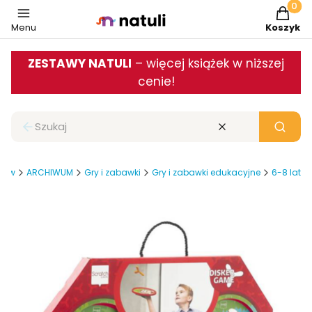
Produkt
Menu
Koszyk
ZESTAWY NATULI
– więcej książek w niższej
cenie!
Zamknij wyszukiwarkę
Wyczyść
Szukaj
iców
ARCHIWUM
Gry i zabawki
Gry i zabawki edukacyjne
6-8 lat