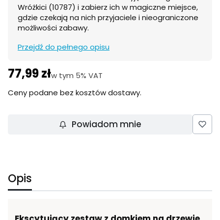
Wróżkici (10787) i zabierz ich w magiczne miejsce,
gdzie czekają na nich przyjaciele i nieograniczone
możliwości zabawy.
Przejdź do pełnego opisu
77,99 zł
Cena
w tym 5% VAT
w tym
5%
VAT
Ceny podane bez kosztów dostawy.
Powiadom mnie
Opis
Ekscytujący zestaw z domkiem na drzewie.