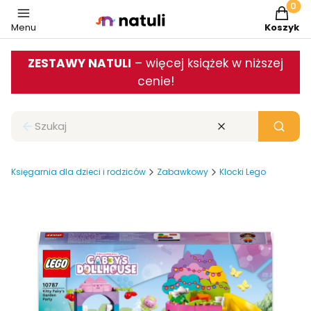
Produkt
Menu
Koszyk
ZESTAWY NATULI
– więcej książek w niższej
cenie!
Zamknij wyszukiwarkę
Wyczyść
Szukaj
Księgarnia dla dzieci i rodziców
Zabawkowy
Klocki Lego