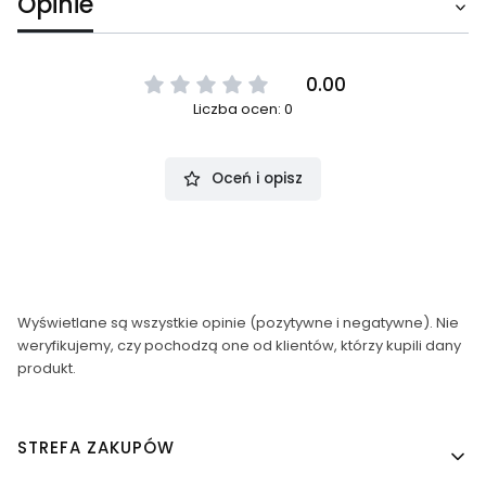
Opinie
0.00
Liczba ocen: 0
Oceń i opisz
Wyświetlane są wszystkie opinie (pozytywne i negatywne). Nie
weryfikujemy, czy pochodzą one od klientów, którzy kupili dany
produkt.
Linki w stopce
STREFA ZAKUPÓW