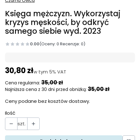
Czarna Owca
Księga mężczyzn. Wykorzystaj
kryzys męskości, by odkryć
samego siebie wyd. 2023
0.00
(Oceny: 0 Recenzje: 0)
30,80 zł
w tym 5% VAT
w tym
5%
VAT
35,00 zł
Cena regularna:
35,00 zł
Najniższa cena z 30 dni przed obniżką:
Ceny podane bez kosztów dostawy.
Ilość
szt.