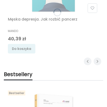
Męska depresja. Jak rozbić pancerz
PRODUCENT
MANDO
Cena promocyjna
40,39 zł
Do koszyka
Bestsellery
Bestseller