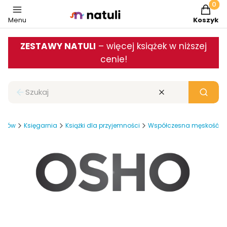
Produkt
Menu
Koszyk
ZESTAWY NATULI
– więcej książek w niższej
cenie!
Zamknij wyszukiwarkę
Wyczyść
Szukaj
dziców
Księgarnia
Książki dla przyjemności
Współczesna męskość