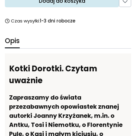
Dodaj do koszyka
Czas wysyłki:
1-3 dni robocze
Opis
Kotki Dorotki. Czytam
uważnie
Zapraszamy do świata
przezabawnych opowiastek znanej
autorki Joanny Krzyżanek, m.in. o
Antku, Tosi i Niemotku, o Florentynie
Pulę, o Kasi i małym kiciusiu, o