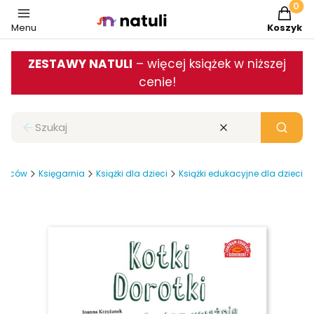
Produkt
Menu
Koszyk
ZESTAWY NATULI
– więcej książek w niższej
cenie!
Zamknij wyszukiwarkę
Wyczyść
Szukaj
odziców
Księgarnia
Książki dla dzieci
Książki edukacyjne dla dzieci