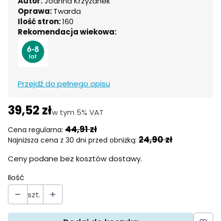
Autor:
Joanna Krzyżanek
Oprawa:
Twarda
Ilość stron:
160
Rekomendacja wiekowa:
Przejdź do pełnego opisu
39,52 zł
w tym 5% VAT
w tym
5%
VAT
44,91 zł
Cena regularna:
24,90 zł
Najniższa cena z 30 dni przed obniżką:
Ceny podane bez kosztów dostawy.
Ilość
szt.