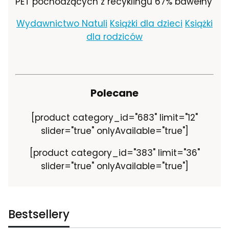
PET pochodzących z recyklingu 67% bawełny
Wydawnictwo Natuli
Książki dla dzieci
Książki
dla rodziców
Polecane
[product category_id="683" limit="12"
slider="true" onlyAvailable="true"]
[product category_id="383" limit="36"
slider="true" onlyAvailable="true"]
Bestsellery