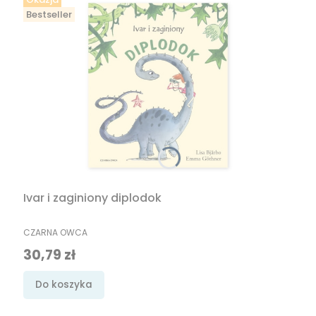
Bestseller
Ivar i zaginiony diplodok
PRODUCENT
CZARNA OWCA
Cena promocyjna
30,79 zł
Do koszyka