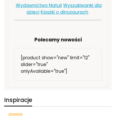
Wydawnictwo Natuli
Wyszukiwanki dla
dzieci
Książki o dinozaurach
Polecamy nowości
[product show="new" limit="12"
slider="true"
onlyAvailable="true"]
Inspiracje
Okazja