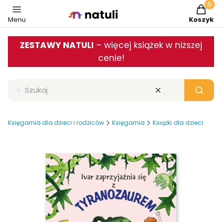
Produkt
Menu
Koszyk
ZESTAWY NATULI
– więcej książek w niższej
cenie!
Zamknij wyszukiwarkę
Wyczyść
Szukaj
Księgarnia dla dzieci i rodziców
Księgarnia
Książki dla dzieci