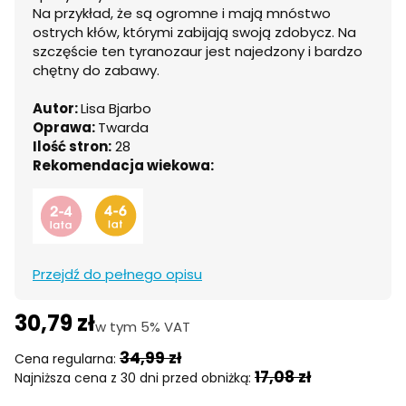
Na przykład, że są ogromne i mają mnóstwo
ostrych kłów, którymi zabijają swoją zdobycz. Na
szczęście ten tyranozaur jest najedzony i bardzo
chętny do zabawy.
Autor:
Lisa Bjarbo
Oprawa:
Twarda
Ilość stron:
28
Rekomendacja wiekowa:
Przejdź do pełnego opisu
30,79 zł
w tym 5% VAT
w tym
5%
VAT
34,99 zł
Cena regularna:
17,08 zł
Najniższa cena z 30 dni przed obniżką: