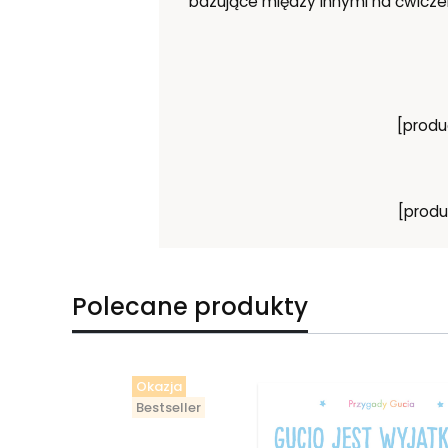
bazujące między innymi na ćwiczen
[produ
[produ
Polecane produkty
Okazja
Bestseller