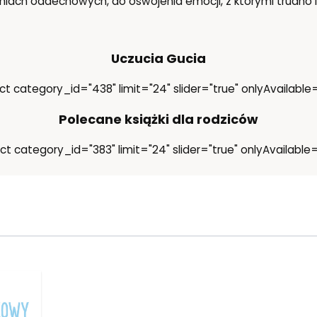
iach oddechowych, do oswojenia emocji, z którymi trudno i
Uczucia Gucia
ct category_id="438" limit="24" slider="true" onlyAvailable=
Polecane książki dla rodziców
ct category_id="383" limit="24" slider="true" onlyAvailable=