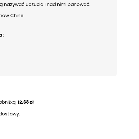
czą nazywać uczucia i nad nimi panować.
Chow Chine
a:
obniżką:
12,68 zł
dostawy.