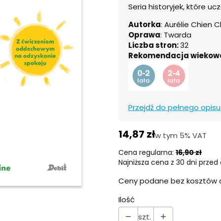
Seria historyjek, które u
Autorka
: Aurélie Chien 
Oprawa
: Twarda
Liczba stron:
32
Rekomendacja wiekow
Przejdź do pełnego opisu
14,87 zł
w tym 5% VAT
w tym
5%
VAT
Cena regularna:
16,90 zł
Najniższa cena z 30 dni przed 
Ceny podane bez kosztów 
Ilość
szt.