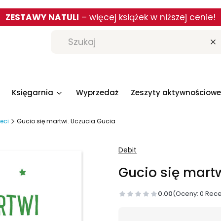
ZESTAWY NATULI
– więcej książek w niższej cenie!
W
Księgarnia
Wyprzedaż
Zeszyty aktywnościowe
ieci
Gucio się martwi. Uczucia Gucia
Debit
Gucio się mart
0.00
(Oceny: 0 Rece