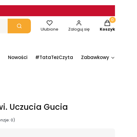
Produkty w ko
yczyść
Szukaj
Ulubione
Zaloguj się
Koszyk
Nowości
#TataTeżCzyta
Zabawkowy
Papie
wi. Uczucia Gucia
nzje: 0)