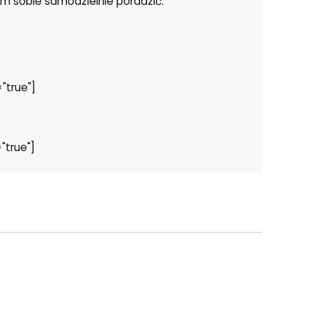
m sobie samodzielnie poradzić.
"true"]
"true"]