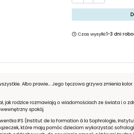
D
Czas wysyłki:
1-3 dni rob
 wszystkie. Albo prawie… Jego tęczowa grzywa zmienia kolor 
zał, jak rodzice rozmawiają o wiadomościach ze świata i o zd
 wewnętrzny spokój.
entka IFS (Institut de la Formation à la Sophrologie, Instyt
ążeczek, które mają pomóc dzieciom wykorzystać sofrologię,