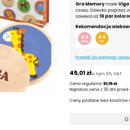
Gra Memory
marki
Viga
czasu. Dziecko poprzez
zawiera aż
16 par kolor
Rekomendacja wiekow
Przejdź do pełnego opisu
45,01 zł
w tym 5% VAT
w tym
5%
VAT
Cena regularna:
51,15 zł
Najniższa cena z 30 dni przed 
Ceny podane bez kosztów 