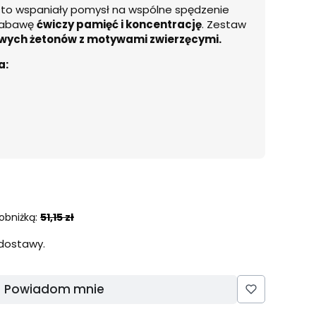
to wspaniały pomysł na wspólne spędzenie
 zabawę
ćwiczy pamięć i koncentrację
. Zestaw
owych żetonów z motywami zwierzęcymi
.
a:
obniżką:
51,15 zł
dostawy.
Powiadom mnie