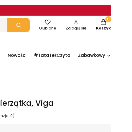
Produkty w ko
yczyść
Szukaj
Ulubione
Zaloguj się
Koszyk
Nowości
#TataTeżCzyta
Zabawkowy
Papie
erzątka, Viga
nzje: 0)