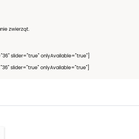
ie zwierząt.
36" slider="true" onlyAvailable="true"]
36" slider="true" onlyAvailable="true"]