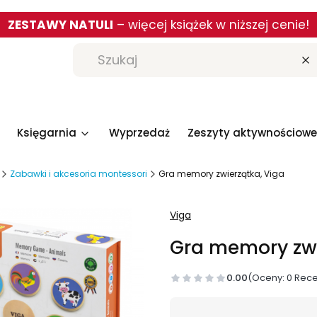
ZESTAWY NATULI
– więcej książek w niższej cenie!
W
Księgarnia
Wyprzedaż
Zeszyty aktywnościowe
Zabawki i akcesoria montessori
Gra memory zwierzątka, Viga
Viga
Gra memory zwi
0.00
(Oceny: 0 Rece