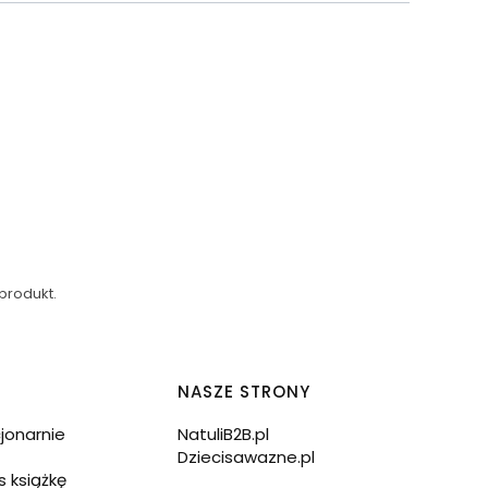
produkt.
NASZE STRONY
cjonarnie
NatuliB2B.pl
Dziecisawazne.pl
s książkę