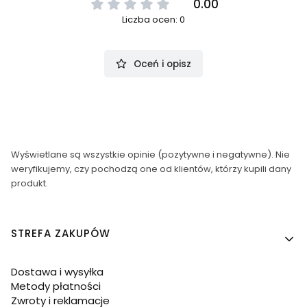
0.00
Liczba ocen: 0
Oceń i opisz
Wyświetlane są wszystkie opinie (pozytywne i negatywne). Nie
weryfikujemy, czy pochodzą one od klientów, którzy kupili dany
produkt.
Linki w stopce
STREFA ZAKUPÓW
Dostawa i wysyłka
Metody płatności
Zwroty i reklamacje