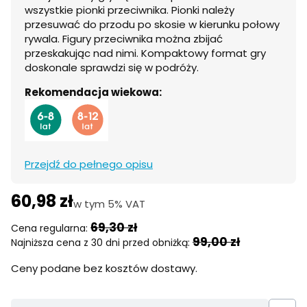
wszystkie pionki przeciwnika. Pionki należy
przesuwać do przodu po skosie w kierunku połowy
rywala. Figury przeciwnika można zbijać
przeskakując nad nimi. Kompaktowy format gry
doskonale sprawdzi się w podróży.
Rekomendacja wiekowa:
Przejdź do pełnego opisu
60,98 zł
w tym 5% VAT
w tym
5%
VAT
69,30 zł
Cena regularna:
99,00 zł
Najniższa cena z 30 dni przed obniżką:
Ceny podane bez kosztów dostawy.