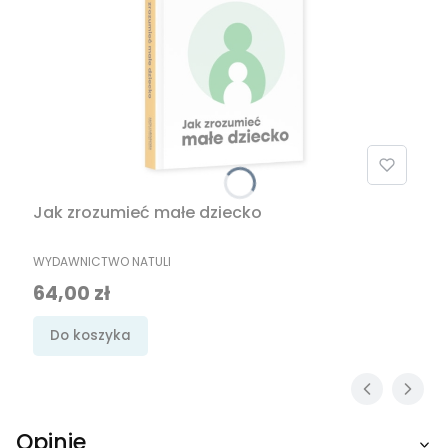
Jak zrozumieć małe dziecko
PRODUCENT
WYDAWNICTWO NATULI
Cena
64,00 zł
Do koszyka
Opinie