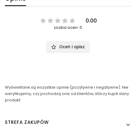
0.00
Liczba ocen: 0
Oceń i opisz
Wyświetlane są wszystkie opinie (pozytywne i negatywne). Nie
weryfikujemy, czy pochodzą one od klientów, którzy kupili dany
produkt.
Linki w stopce
STREFA ZAKUPÓW