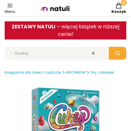
Produkt
Menu
Koszyk
ZESTAWY NATULI
– więcej książek w niższej
cenie!
Zamknij wyszukiwarkę
Wyczyść
Szukaj
Księgarnia dla dzieci i rodziców
ARCHIWUM
Gry i zabawki