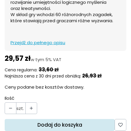
rozwijanie umiejętności logicznego myślenia
oraz kreatywności.
W skład gry wchodzi 60 różnorodnych zagadek,
które stawiają przed graczami różne wyzwania.
Przejdź do pełnego opisu
29,57 zł
w tym 5% VAT
w tym
5%
VAT
33,60 zł
Cena regularna:
26,93 zł
Najniższa cena z 30 dni przed obniżką:
Ceny podane bez kosztów dostawy.
Ilość
szt.
Dodaj do koszyka