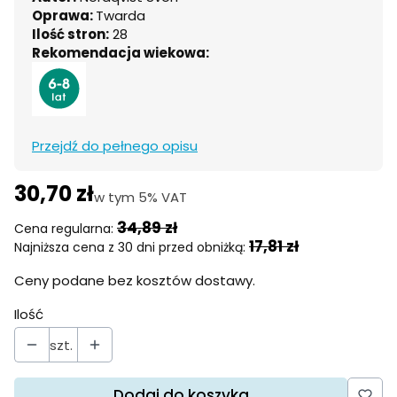
Oprawa:
Twarda
Ilość stron:
28
Rekomendacja wiekowa:
Przejdź do pełnego opisu
30,70 zł
w tym 5% VAT
w tym
5%
VAT
34,89 zł
Cena regularna:
17,81 zł
Najniższa cena z 30 dni przed obniżką:
Ceny podane bez kosztów dostawy.
Ilość
szt.
Dodaj do koszyka