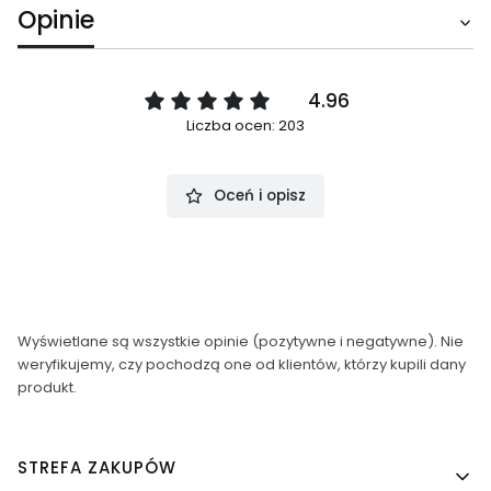
Opinie
4.96
Liczba ocen: 203
Oceń i opisz
Wyświetlane są wszystkie opinie (pozytywne i negatywne). Nie
weryfikujemy, czy pochodzą one od klientów, którzy kupili dany
produkt.
Linki w stopce
STREFA ZAKUPÓW