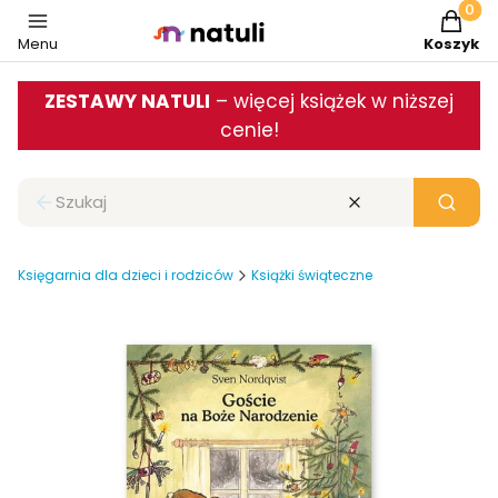
Produkt
Menu
Koszyk
ZESTAWY NATULI
– więcej książek w niższej
cenie!
Zamknij wyszukiwarkę
Wyczyść
Szukaj
Księgarnia dla dzieci i rodziców
Książki świąteczne