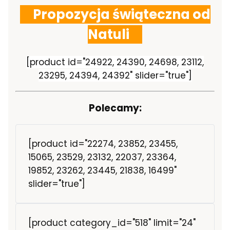
Propozycja świąteczna od
Natuli
[product id="24922, 24390, 24698, 23112,
23295, 24394, 24392" slider="true"]
Polecamy:
[product id="22274, 23852, 23455,
15065, 23529, 23132, 22037, 23364,
19852, 23262, 23445, 21838, 16499"
slider="true"]
[product category_id="518" limit="24"