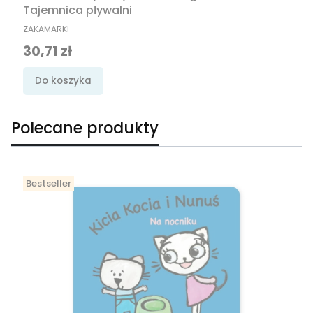
Tajemnica pływalni
PRODUCENT
ZAKAMARKI
Cena promocyjna
30,71 zł
Do koszyka
Polecane produkty
Bestseller