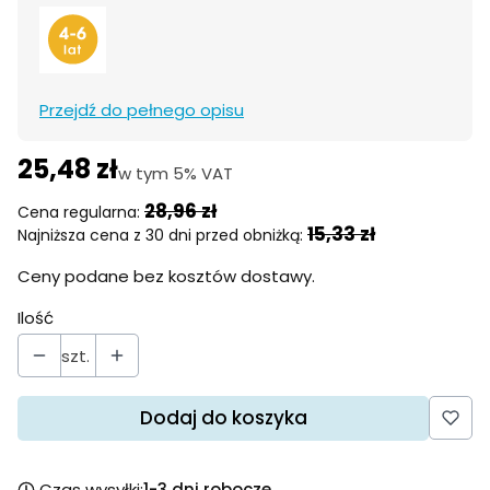
Przejdź do pełnego opisu
25,48 zł
w tym 5% VAT
w tym
5%
VAT
28,96 zł
Cena regularna:
15,33 zł
Najniższa cena z 30 dni przed obniżką:
Ceny podane bez kosztów dostawy.
Ilość
szt.
Dodaj do koszyka
Czas wysyłki:
1-3 dni robocze