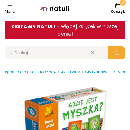
Produkt
Menu
Koszyk
ZESTAWY NATULI
– więcej książek w niższej
cenie!
Zamknij wyszukiwarkę
Wyczyść
Szukaj
Księgarnia dla dzieci i rodziców
ARCHIWUM
Gry i zabawki
3–5 lat