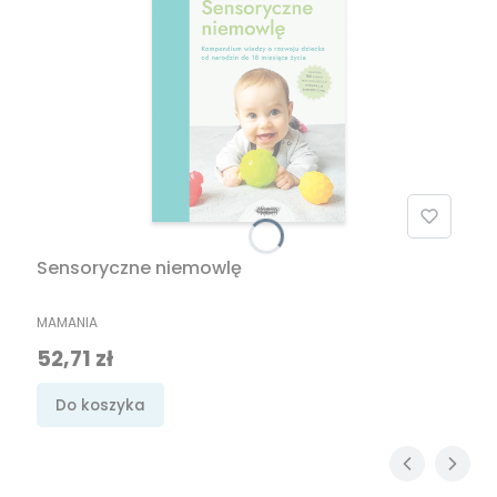
Sensoryczne niemowlę
PRODUCENT
MAMANIA
Cena promocyjna
52,71 zł
Do koszyka