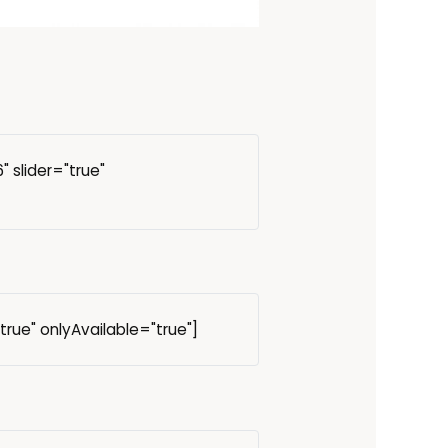
" slider="true"
="true" onlyAvailable="true"]