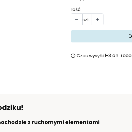
Ilość
szt.
D
Czas wysyłki:
1-3 dni rob
odziku!
amochodzie z ruchomymi elementami