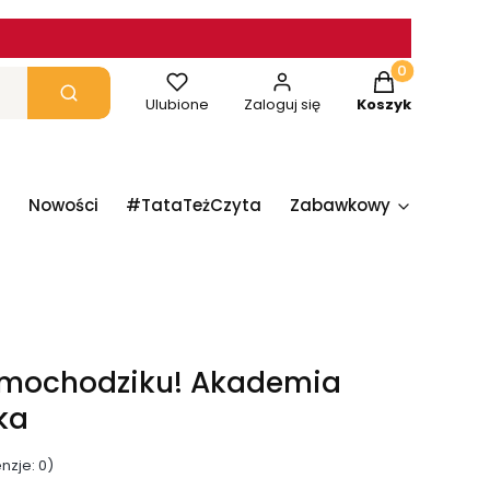
Produkty w ko
yczyść
Szukaj
Ulubione
Zaloguj się
Koszyk
Nowości
#TataTeżCzyta
Zabawkowy
Papie
amochodziku! Akademia
ka
nzje: 0)