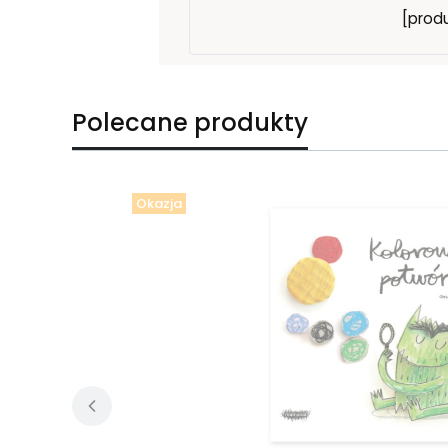
[produ
Polecane produkty
Okazja