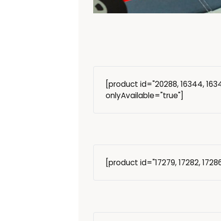
[product id="20288, 16344, 16346
onlyAvailable="true"]
[product id="17279, 17282, 17286,