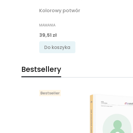
Kolorowy potwór
PRODUCENT
MAMANIA
Cena promocyjna
39,51 zł
Do koszyka
Bestsellery
Bestseller