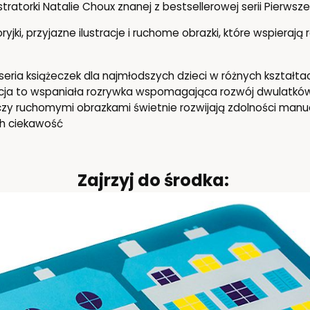
ustratorki Natalie Choux znanej z bestsellerowej serii Pierwsz
ryjki, przyjazne ilustracje i ruchome obrazki, które wspierają
seria książeczek dla najmłodszych dzieci w różnych kształta
acja to wspaniała rozrywka wspomagająca rozwój dwulatków
czy ruchomymi obrazkami świetnie rozwijają zdolności manualn
ch ciekawość
Zajrzyj do środka: