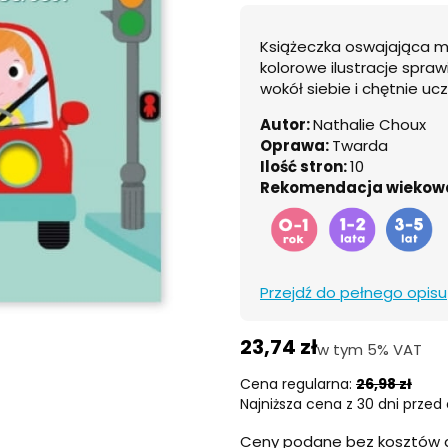
Książeczka oswajająca m
kolorowe ilustracje spraw
wokół siebie i chętnie uc
Autor:
Nathalie Choux
Oprawa:
Twarda
Ilość stron:
10
Rekomendacja wiekow
Przejdź do pełnego opisu
23,74 zł
w tym 5% VAT
w tym
5%
VAT
Cena regularna:
26,98 zł
Najniższa cena z 30 dni przed 
Ceny podane bez kosztów 