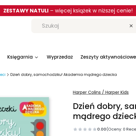
ZESTAWY NATULI
– więcej książek w niższej cenie!
W
Księgarnia
Wyprzedaż
Zeszyty aktywnościowe
ieci
Dzień dobry, samochodziku! Akademia mądrego dziecka
Harper Colins / Harper Kids
Dzień dobry, s
mądrego dziec
0.00
(Oceny: 0 Rece