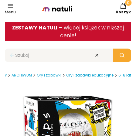
Produkt
Menu
Koszyk
ZESTAWY NATULI
– więcej książek w niższej
cenie!
Zamknij wyszukiwarkę
Wyczyść
Szukaj
iców
ARCHIWUM
Gry i zabawki
Gry i zabawki edukacyjne
6-8 lat