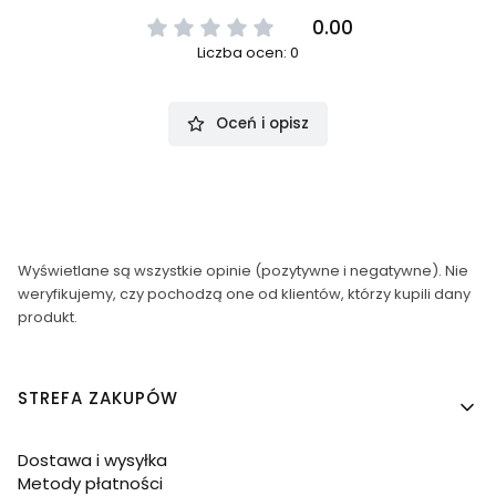
0.00
Liczba ocen: 0
Oceń i opisz
Wyświetlane są wszystkie opinie (pozytywne i negatywne). Nie
weryfikujemy, czy pochodzą one od klientów, którzy kupili dany
produkt.
Linki w stopce
STREFA ZAKUPÓW
Dostawa i wysyłka
Metody płatności