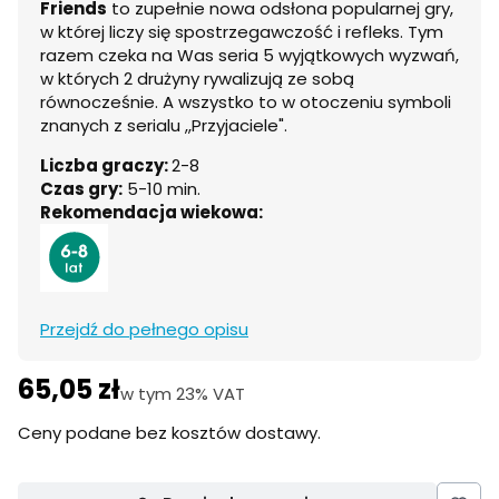
Friends
to zupełnie nowa odsłona popularnej gry,
w której liczy się spostrzegawczość i refleks. Tym
razem czeka na Was seria 5 wyjątkowych wyzwań,
w których 2 drużyny rywalizują ze sobą
równocześnie. A wszystko to w otoczeniu symboli
znanych z serialu ,,Przyjaciele".
Liczba graczy:
2-8
Czas gry:
5-10 min.
Rekomendacja wiekowa:
Przejdź do pełnego opisu
65,05 zł
Cena
w tym 23% VAT
w tym
23%
VAT
Ceny podane bez kosztów dostawy.