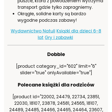
puszce, która z powodzeniem wytrzyma
transport gdzie tylko zapragniemy.
Okrągłe, solidne karty są bardzo
wygodne podczas zabawy!
Wydawnictwo Natuli
Książki dla dzieci 6-8
lat
Gry i zabawki
Dobble
[product category_id="602" limit="6"
slider="true" onlyAvailable="true"]
Polecane książki dla rodziców
[product id="22002, 24479, 22734, 23851,
22030, 18107, 23878, 24581, 24565, 18107,
24489, 24485, 24466, 24465, 24464, 23607,