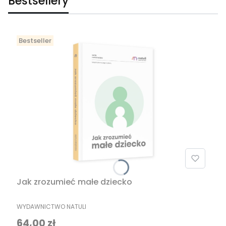
Bestsellery
Bestseller
Jak zrozumieć małe dziecko
PRODUCENT
WYDAWNICTWO NATULI
Cena
64,00 zł