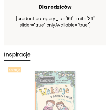
Dla rodziców
[product category_id="161" limit="36"
slider="true" onlyAvailable="true"]
Inspiracje
Okazja