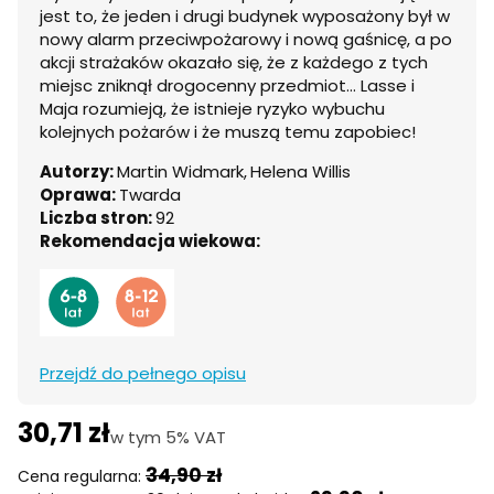
jest to, że jeden i drugi budynek wyposażony był w
nowy alarm przeciwpożarowy i nową gaśnicę, a po
akcji strażaków okazało się, że z każdego z tych
miejsc zniknął drogocenny przedmiot… Lasse i
Maja rozumieją, że istnieje ryzyko wybuchu
kolejnych pożarów i że muszą temu zapobiec!
Autorzy:
Martin Widmark,
Helena Willis
Oprawa:
Twarda
Liczba stron:
92
Rekomendacja wiekowa:
Przejdź do pełnego opisu
30,71 zł
w tym 5% VAT
w tym
5%
VAT
34,90 zł
Cena regularna: