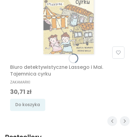
Biuro detektywistyczne Lassego i Mai.
Tajemnica cyrku
PRODUCENT
ZAKAMARKI
Cena promocyjna
30,71 zł
Do koszyka