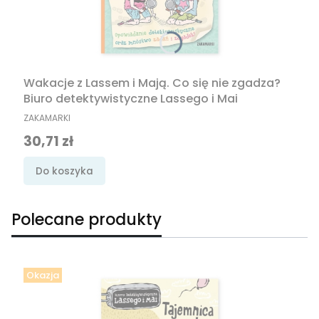
Wakacje z Lassem i Mają. Co się nie zgadza?
Biuro detektywistyczne Lassego i Mai
PRODUCENT
ZAKAMARKI
Cena promocyjna
30,71 zł
Do koszyka
Polecane produkty
Okazja