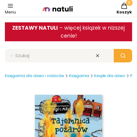
Produkt
Menu
Koszyk
ZESTAWY NATULI
– więcej książek w niższej
cenie!
Zamknij wyszukiwarkę
Wyczyść
Szukaj
Księgarnia dla dzieci i rodziców
Księgarnia
Książki dla dzieci
Pop