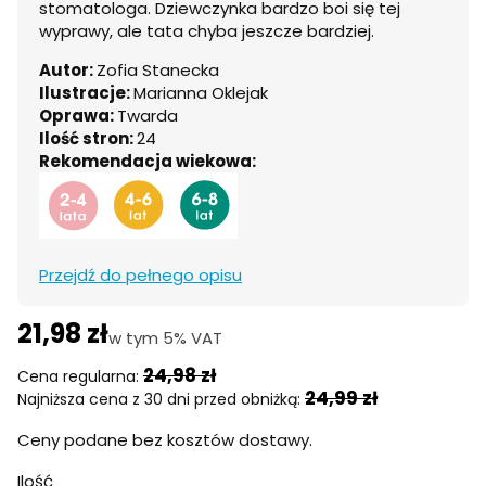
stomatologa. Dziewczynka bardzo boi się tej
wyprawy, ale tata chyba jeszcze bardziej.
Autor:
Zofia Stanecka
Ilustracje:
Marianna Oklejak
Oprawa:
Twarda
Ilość stron:
24
Rekomendacja wiekowa:
Przejdź do pełnego opisu
21,98 zł
w tym 5% VAT
w tym
5%
VAT
24,98 zł
Cena regularna:
24,99 zł
Najniższa cena z 30 dni przed obniżką:
Ceny podane bez kosztów dostawy.
Ilość