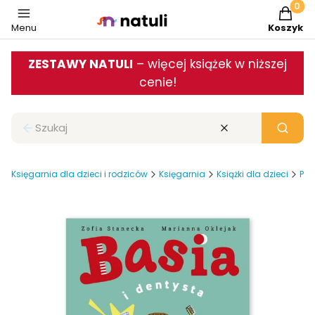
Produkt
Menu
Koszyk
ZESTAWY NATULI
– więcej książek w niższej
cenie!
Zamknij wyszukiwarkę
Wyczyść
Szukaj
Księgarnia dla dzieci i rodziców
Księgarnia
Książki dla dzieci
Pop