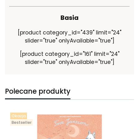
Basia
[product category_id="439" limit="24"
slider="true" onlyAvailable="true"]
[product category_id="161" limit="24"
slider="true" onlyAvailable="true"]
Polecane produkty
Okazja
Bestseller