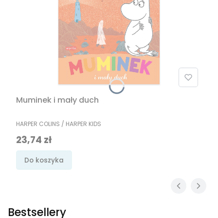
Muminek i mały duch
PRODUCENT
HARPER COLINS / HARPER KIDS
Cena promocyjna
23,74 zł
Do koszyka
Bestsellery