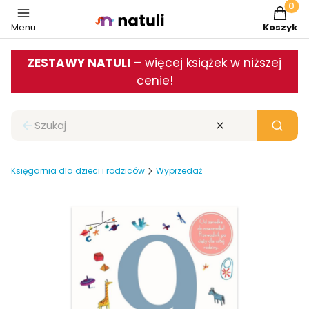
Produkt
Menu
Koszyk
ZESTAWY NATULI
– więcej książek w niższej
cenie!
Zamknij wyszukiwarkę
Wyczyść
Szukaj
Księgarnia dla dzieci i rodziców
Wyprzedaż