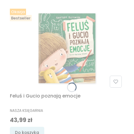
Okazja
Bestseller
Feluś i Gucio poznają emocje
PRODUCENT
NASZA KSIĘGARNIA
Cena promocyjna
43,99 zł
Do koszyka