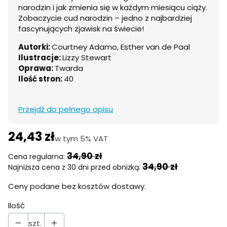
narodzin i jak zmienia się w każdym miesiącu ciąży.
Zobaczycie cud narodzin – jedno z najbardziej
fascynujących zjawisk na świecie!
Autorki:
Courtney Adamo, Esther van de Paal
Ilustracje:
Lizzy Stewart
Oprawa:
Twarda
Ilość stron:
40
Przejdź do pełnego opisu
24,43 zł
w tym 5% VAT
w tym
5%
VAT
34,90 zł
Cena regularna:
34,90 zł
Najniższa cena z 30 dni przed obniżką:
Ceny podane bez kosztów dostawy.
Ilość
szt.