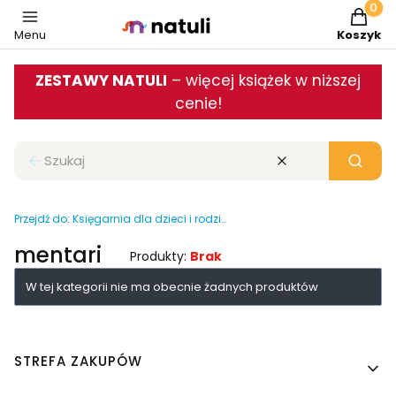
Produkt
Menu
Koszyk
ZESTAWY NATULI
– więcej książek w niższej
cenie!
Zamknij wyszukiwarkę
Wyczyść
Szukaj
Przejdź do:
Księgarnia dla dzieci i rodziców
mentari
Produkty:
Brak
Lista produktów
W tej kategorii nie ma obecnie żadnych produktów
Linki w stopce
STREFA ZAKUPÓW