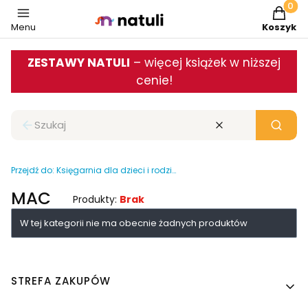
Produkt
Menu
Koszyk
ZESTAWY NATULI
– więcej książek w niższej
cenie!
Zamknij wyszukiwarkę
Wyczyść
Szukaj
Przejdź do:
Księgarnia dla dzieci i rodziców
MAC
Produkty:
Brak
Lista produktów
W tej kategorii nie ma obecnie żadnych produktów
Linki w stopce
STREFA ZAKUPÓW