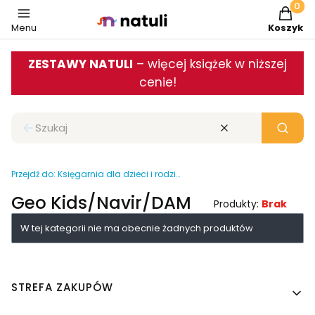
Produkt
Menu
Koszyk
ZESTAWY NATULI
– więcej książek w niższej
cenie!
Zamknij wyszukiwarkę
Wyczyść
Szukaj
Przejdź do:
Księgarnia dla dzieci i rodziców
Geo Kids/Navir/DAM
Produkty:
Brak
Lista produktów
W tej kategorii nie ma obecnie żadnych produktów
Linki w stopce
STREFA ZAKUPÓW