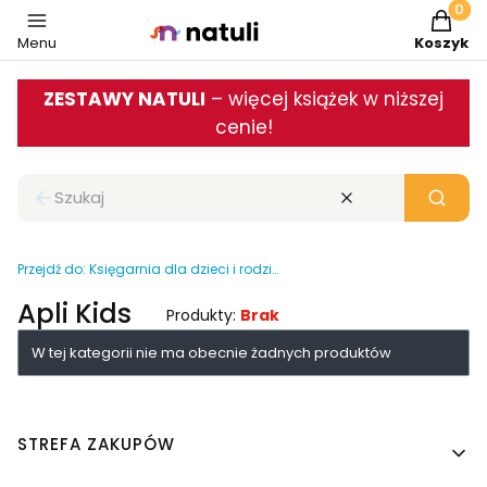
Produkt
Menu
Koszyk
ZESTAWY NATULI
– więcej książek w niższej
cenie!
Zamknij wyszukiwarkę
Wyczyść
Szukaj
Przejdź do:
Księgarnia dla dzieci i rodziców
Apli Kids
Produkty:
Brak
Lista produktów
W tej kategorii nie ma obecnie żadnych produktów
Linki w stopce
STREFA ZAKUPÓW