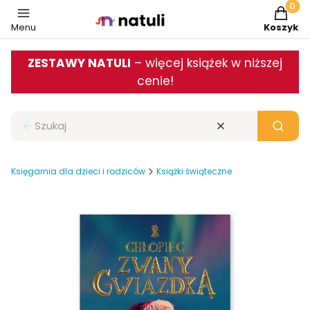
Produkt
Menu
Koszyk
ZESTAWY NATULI
– więcej książek w niższej
cenie!
Zamknij wyszukiwarkę
Wyczyść
Szukaj
Księgarnia dla dzieci i rodziców
Książki świąteczne