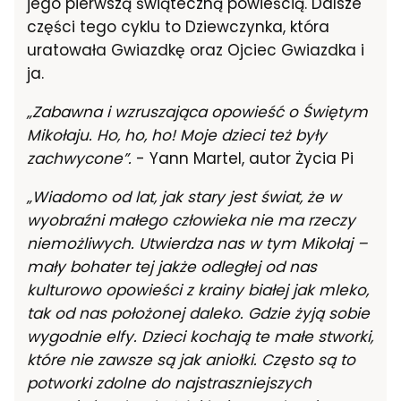
jego pierwszą świąteczną powieścią. Dalsze
części tego cyklu to Dziewczynka, która
uratowała Gwiazdkę oraz Ojciec Gwiazdka i
ja.
„Zabawna i wzruszająca opowieść o Świętym
Mikołaju. Ho, ho, ho! Moje dzieci też były
zachwycone”.
- Yann Martel, autor Życia Pi
„Wiadomo od lat, jak stary jest świat, że w
wyobraźni małego człowieka nie ma rzeczy
niemożliwych. Utwierdza nas w tym Mikołaj –
mały bohater tej jakże odległej od nas
kulturowo opowieści z krainy białej jak mleko,
tak od nas położonej daleko. Gdzie żyją sobie
wygodnie elfy. Dzieci kochają te małe stworki,
które nie zawsze są jak aniołki. Często są to
potworki zdolne do najstraszniejszych