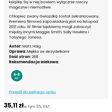
książkę. Są w niej bowiem wyłącznie rzeczy
magiczne i niemożliwe.
Chłopiec zwany Gwiazdką został zekranizowany.
Premiera filmowa zapowiadana jest na listopad
2021 roku. W filmie będziemy mogli zobaczyć
między innymi Maggie Smith, Sally Hawkins i
Toby’ego Jonesa.
Autor:
Matt Haig
Oprawa:
Miękka ze skrzydełkami
Ilość stron:
268
Rekomendacja wiekowa:
Przejdź do pełnego opisu
35,11 zł
w tym 5% VAT
w tym
5%
VAT