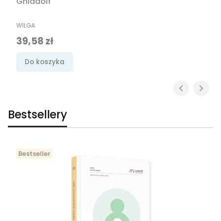
Gniadolf
PRODUCENT
WILGA
Cena promocyjna
39,58 zł
Do koszyka
Bestsellery
Bestseller