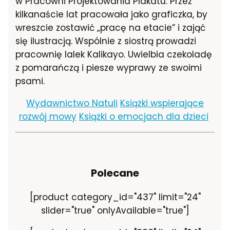
w Pracowni Projektowania Plakatu. Przez
kilkanaście lat pracowała jako graficzka, by
wreszcie zostawić „pracę na etacie” i zająć
się ilustracją. Wspólnie z siostrą prowadzi
pracownię lalek Kalikayo. Uwielbia czekoladę
z pomarańczą i piesze wyprawy ze swoimi
psami.
Wydawnictwo Natuli
Książki wspierające
rozwój mowy
Książki o emocjach dla dzieci
Polecane
[product category_id="437" limit="24"
slider="true" onlyAvailable="true"]