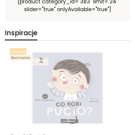
[product category_id="383" limit="24"
slider="true" onlyAvailable="true"]
Inspiracje
Okazja
Bestseller