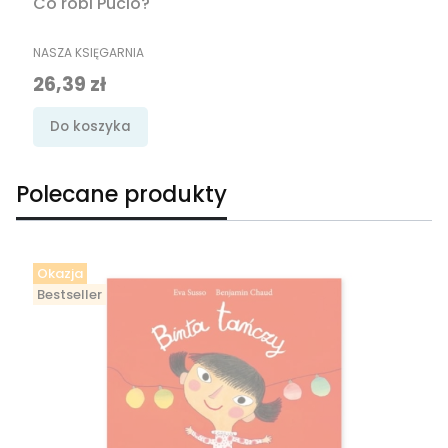
Co robi Pucio?
PRODUCENT
NASZA KSIĘGARNIA
Cena promocyjna
26,39 zł
Do koszyka
Polecane produkty
Okazja
Bestseller