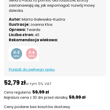
Seria o Puciu to pomoc dla rodziców, którzy
zastanawiają się, jak wspomagać rozwój mowy
dziecka.
Autor:
Marta Galewska-Kustra
Ilustracje:
Joanna Kłos
Oprawa:
Twarda
Liczba stron:
40
Rekomendacja wiekowa:
Przejdź do pełnego opisu
52,79 zł
w tym 5% VAT
w tym
5%
VAT
59,99 zł
Cena regularna:
59,99 zł
Najniższa cena z 30 dni przed obniżką:
Ceny podane bez kosztów dostawy.