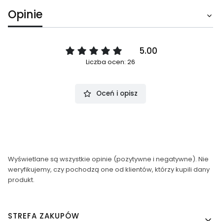
Opinie
5.00
Liczba ocen: 26
Oceń i opisz
Wyświetlane są wszystkie opinie (pozytywne i negatywne). Nie
weryfikujemy, czy pochodzą one od klientów, którzy kupili dany
produkt.
Linki w stopce
STREFA ZAKUPÓW