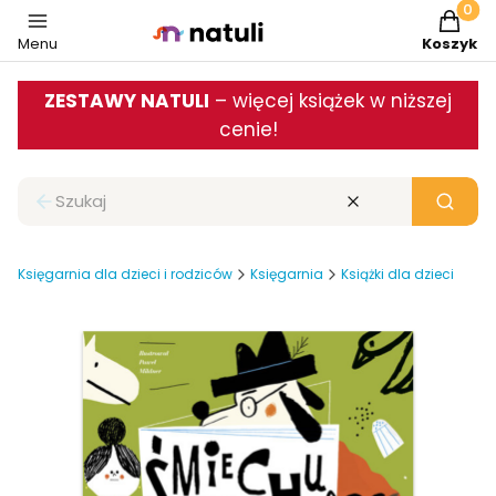
Produkt
Menu
Koszyk
ZESTAWY NATULI
– więcej książek w niższej
cenie!
Zamknij wyszukiwarkę
Wyczyść
Szukaj
Księgarnia dla dzieci i rodziców
Księgarnia
Książki dla dzieci