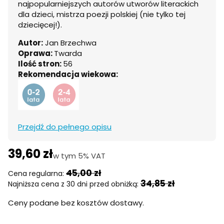
najpopularniejszych autorów utworów literackich
dla dzieci, mistrza poezji polskiej (nie tylko tej
dziecięcej!).
Autor:
Jan Brzechwa
Oprawa:
Twarda
Ilość stron:
56
Rekomendacja wiekowa:
Przejdź do pełnego opisu
39,60 zł
w tym 5% VAT
w tym
5%
VAT
45,00 zł
Cena regularna:
34,85 zł
Najniższa cena z 30 dni przed obniżką:
Ceny podane bez kosztów dostawy.