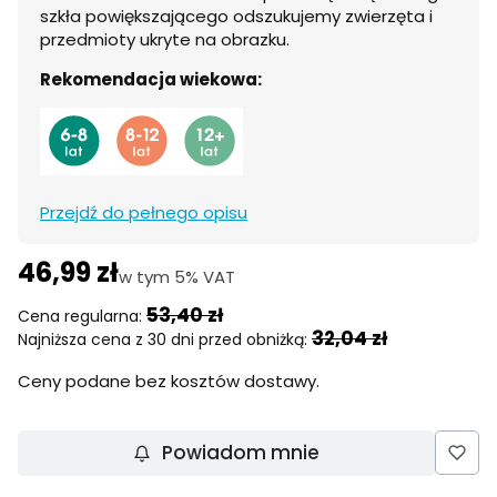
szkła powiększającego odszukujemy zwierzęta i
przedmioty ukryte na obrazku.
Rekomendacja wiekowa:
Przejdź do pełnego opisu
46,99 zł
w tym 5% VAT
w tym
5%
VAT
53,40 zł
Cena regularna:
32,04 zł
Najniższa cena z 30 dni przed obniżką:
Ceny podane bez kosztów dostawy.
Powiadom mnie