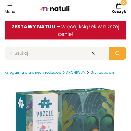
Produkt
Menu
Koszyk
ZESTAWY NATULI
– więcej książek w niższej
cenie!
Zamknij wyszukiwarkę
Wyczyść
Szukaj
Księgarnia dla dzieci i rodziców
ARCHIWUM
Gry i zabawki