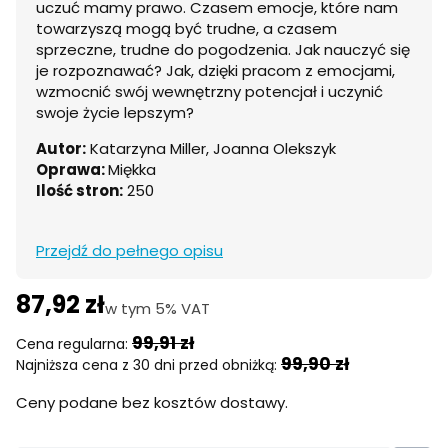
uczuć mamy prawo. Czasem emocje, które nam
towarzyszą mogą być trudne, a czasem
sprzeczne, trudne do pogodzenia. Jak nauczyć się
je rozpoznawać? Jak, dzięki pracom z emocjami,
wzmocnić swój wewnętrzny potencjał i uczynić
swoje życie lepszym?
Autor:
Katarzyna Miller, Joanna Olekszyk
Oprawa:
Miękka
Ilość stron:
250
Przejdź do pełnego opisu
87,92 zł
w tym 5% VAT
w tym
5%
VAT
99,91 zł
Cena regularna:
99,90 zł
Najniższa cena z 30 dni przed obniżką:
Ceny podane bez kosztów dostawy.