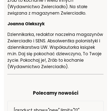
Zrób to kochanie i wielu innych
(Wydawnictwo Zwierciadło). Na stałe
związana z magazynem Zwierciadło.
Joanna Olekszyk
Dziennikarka, redaktor naczelna magazynów
Zwierciadło i SENS. Absolwentka polonistyki i
dziennikarstwa UW. Współautorka książek
m.in. Daj się pokochać dziewczyno, To Twoje
życie. Pokochaj je!, Zrób to kochanie
(Wydawnictwo Zwierciadło).
Polecamy nowości
[product show="new" limit="12"