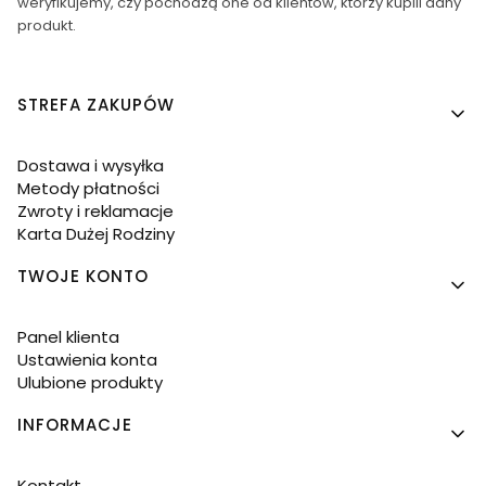
weryfikujemy, czy pochodzą one od klientów, którzy kupili dany
produkt.
Linki w stopce
STREFA ZAKUPÓW
Dostawa i wysyłka
Metody płatności
Zwroty i reklamacje
Karta Dużej Rodziny
TWOJE KONTO
Panel klienta
Ustawienia konta
Ulubione produkty
INFORMACJE
Kontakt