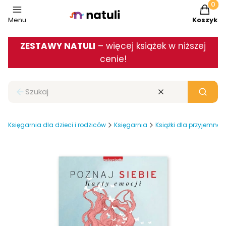
Produkt
Menu
Koszyk
ZESTAWY NATULI
– więcej książek w niższej
cenie!
Zamknij wyszukiwarkę
Wyczyść
Szukaj
Księgarnia dla dzieci i rodziców
Księgarnia
Książki dla przyjemnoś