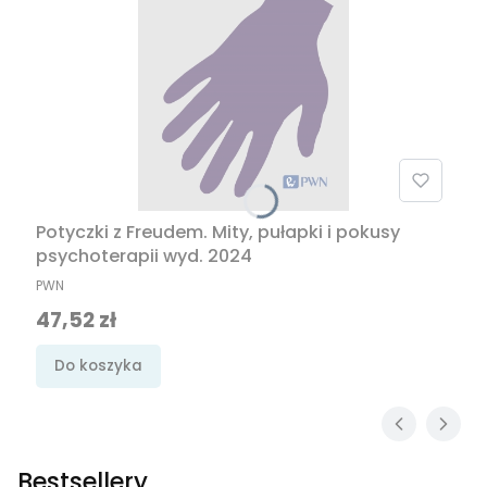
Potyczki z Freudem. Mity, pułapki i pokusy
psychoterapii wyd. 2024
PRODUCENT
PWN
Cena promocyjna
47,52 zł
Do koszyka
Bestsellery