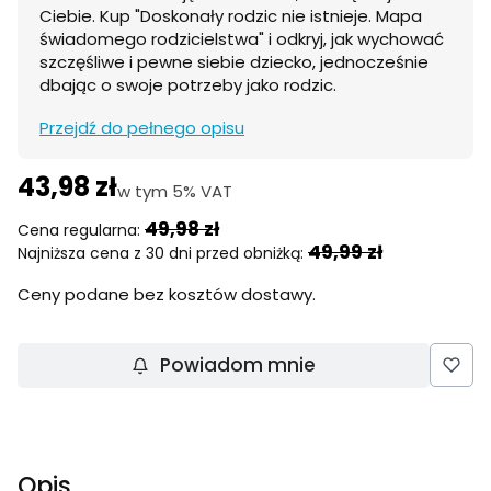
Ciebie. Kup "Doskonały rodzic nie istnieje. Mapa
świadomego rodzicielstwa" i odkryj, jak wychować
szczęśliwe i pewne siebie dziecko, jednocześnie
dbając o swoje potrzeby jako rodzic.
Przejdź do pełnego opisu
43,98 zł
w tym 5% VAT
w tym
5%
VAT
49,98 zł
Cena regularna:
49,99 zł
Najniższa cena z 30 dni przed obniżką:
Ceny podane bez kosztów dostawy.
Powiadom mnie
Opis