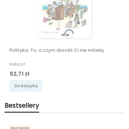
Polityka. To, o czym dorośli Ci nie mówią
PRODUCENT
PUBLICAT
Cena promocyjna
52,71 zł
Do koszyka
Bestsellery
Bestseller