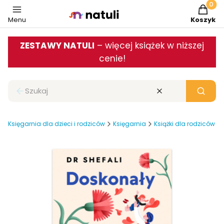
Produkt
Menu
Koszyk
ZESTAWY NATULI
– więcej książek w niższej
cenie!
Zamknij wyszukiwarkę
Wyczyść
Szukaj
Księgarnia dla dzieci i rodziców
Księgarnia
Książki dla rodziców