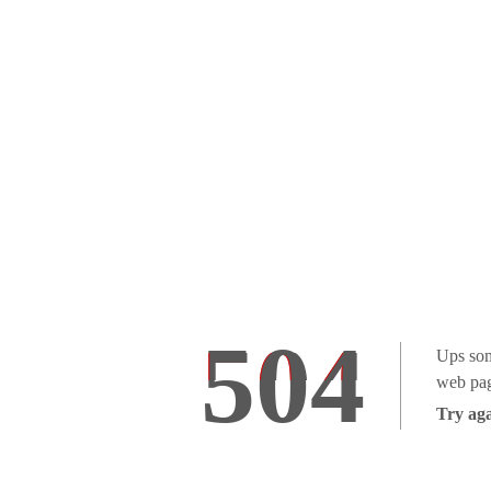
504
Ups som
web pag
Try aga