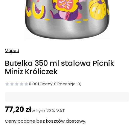
Maped
Butelka 350 ml stalowa Picnik
Miniz Króliczek
0.00
(Oceny: 0 Recenzje: 0)
77,20 zł
Cena
w tym 23% VAT
w tym
23%
VAT
Ceny podane bez kosztów dostawy.