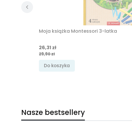
Moja książka Montessori 3-latka
Cena promocyjna
26,31 zł
29,90 zł
Do koszyka
Nasze bestsellery