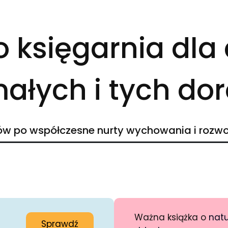
o księgarnia dla
ałych i tych do
ów po współczesne nurty wychowania i rozwo
Ważna książka o
nat
Sprawdź