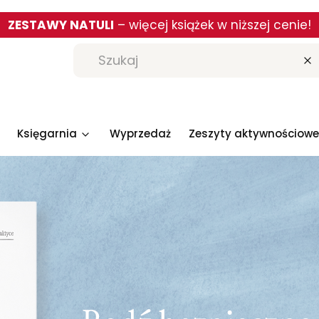
ZESTAWY NATULI
– więcej książek w niższej cenie!
W
Księgarnia
Wyprzedaż
Zeszyty aktywnościowe