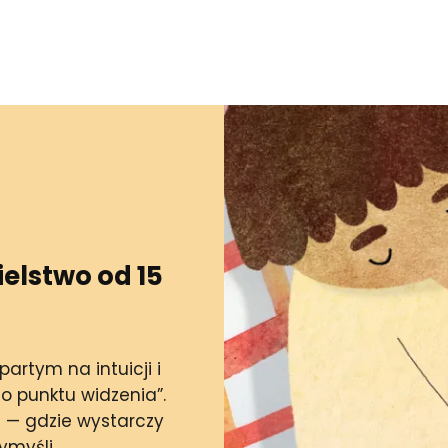
elstwo od 15
artym na intuicji i
go punktu widzenia”.
 — gdzie wystarczy
ymyśli.