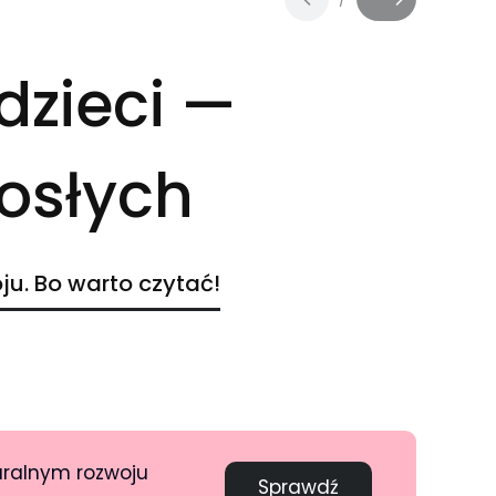
Slajd
z
 dzieci —
rosłych
ju. Bo warto czytać!
uralnym rozwoju
Sprawdź