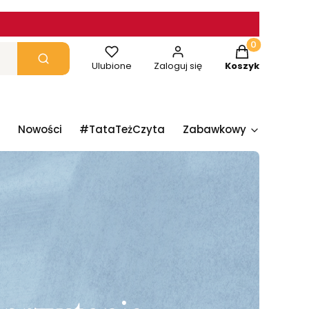
Produkty w ko
yczyść
Szukaj
Ulubione
Zaloguj się
Koszyk
Nowości
#TataTeżCzyta
Zabawkowy
Papie