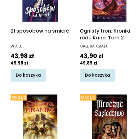
21 sposobów na śmierć
Ognisty tron. Kroniki
rodu Kane. Tom 2
PRODUCENT
PRODUCENT
W.A.B.
GALERIA KSIĄŻKI
Cena promocyjna
Cena promocyjna
43,98 zł
43,90 zł
49,98 zł
49,89 zł
Do koszyka
Do koszyka
Okazja
Okazja