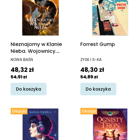
Nieznajomy w Klanie
Forrest Gump
Nieba. Wojownicy.
Manga
PRODUCENT
PRODUCENT
NOWA BAŚŃ
ZYSK I S-KA
Cena promocyjna
Cena promocyjna
48,32 zł
48,30 zł
54,91 zł
54,89 zł
Do koszyka
Do koszyka
Okazja
Okazja