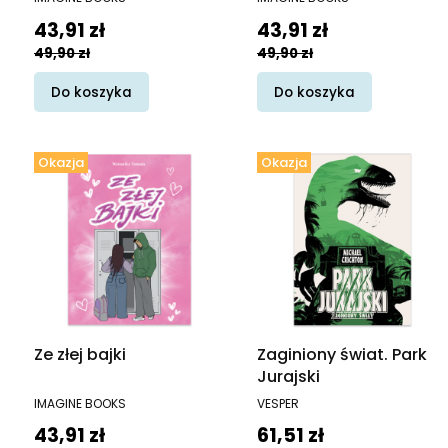
Cena promocyjna
Cena promocyjna
43,91 zł
43,91 zł
49,90 zł
49,90 zł
Do koszyka
Do koszyka
Okazja
Okazja
Ze złej bajki
Zaginiony świat. Park
Jurajski
PRODUCENT
PRODUCENT
IMAGINE BOOKS
VESPER
Cena promocyjna
Cena promocyjna
43,91 zł
61,51 zł