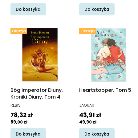
Do koszyka
Do koszyka
Okazja
Okazja
Bóg Imperator Diuny.
Heartstopper. Tom 5
Kroniki Diuny. Tom 4
PRODUCENT
PRODUCENT
REBIS
JAGUAR
Cena promocyjna
Cena promocyjna
78,32 zł
43,91 zł
89,00 zł
49,90 zł
Do koszyka
Do koszyka