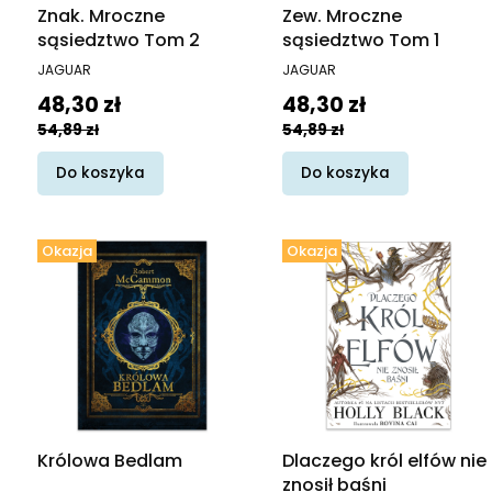
Znak. Mroczne
Zew. Mroczne
sąsiedztwo Tom 2
sąsiedztwo Tom 1
PRODUCENT
PRODUCENT
JAGUAR
JAGUAR
Cena promocyjna
Cena promocyjna
48,30 zł
48,30 zł
54,89 zł
54,89 zł
Do koszyka
Do koszyka
Okazja
Okazja
Królowa Bedlam
Dlaczego król elfów nie
znosił baśni