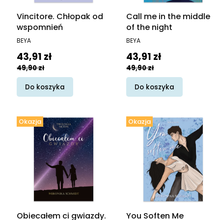
Vincitore. Chłopak od
Call me in the middle
wspomnień
of the night
PRODUCENT
PRODUCENT
BEYA
BEYA
Cena promocyjna
Cena promocyjna
43,91 zł
43,91 zł
49,90 zł
49,90 zł
Do koszyka
Do koszyka
Okazja
Okazja
Obiecałem ci gwiazdy.
You Soften Me