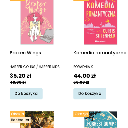
Broken Wings
Komedia romantyczna
PRODUCENT
PRODUCENT
HARPER COLINS / HARPER KIDS
PORADNIA K
Cena promocyjna
Cena promocyjna
35,20 zł
44,00 zł
40,00 zł
50,00 zł
Do koszyka
Do koszyka
Okazja
Okazja
Bestseller