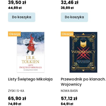
Cena promocyjna
Cena promocyjna
39,50 zł
32,46 zł
treningowym dla
44,89 zł
36,89 zł
półbogów
Do koszyka
Do koszyka
Okazja
Okazja
Listy Świętego Mikołaja
Przewodnik po klanach.
Wojownicy
PRODUCENT
PRODUCENT
ZYSK I S-KA
NOWA BAŚŃ
Cena promocyjna
Cena promocyjna
65,90 zł
57,12 zł
74,89 zł
64,91 zł