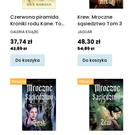
Czerwona piramida.
Krew. Mroczne
Kroniki rodu Kane. Tom
sąsiedztwo Tom 3
1
PRODUCENT
PRODUCENT
GALERIA KSIĄŻKI
JAGUAR
Cena promocyjna
Cena promocyjna
37,74 zł
48,30 zł
42,89 zł
54,89 zł
Do koszyka
Do koszyka
Okazja
Okazja