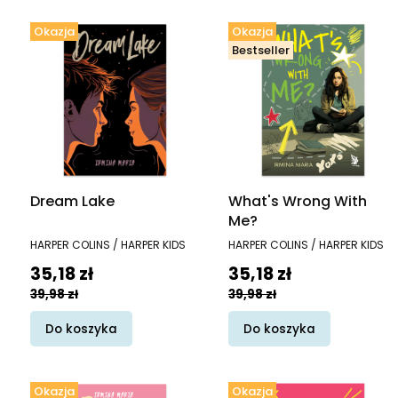
Okazja
Okazja
Bestseller
Dream Lake
What's Wrong With
Me?
PRODUCENT
PRODUCENT
HARPER COLINS / HARPER KIDS
HARPER COLINS / HARPER KIDS
Cena promocyjna
Cena promocyjna
35,18 zł
35,18 zł
39,98 zł
39,98 zł
Do koszyka
Do koszyka
Okazja
Okazja