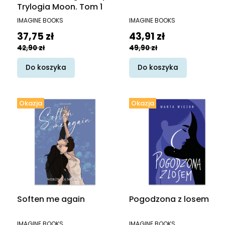
Trylogia Moon. Tom 1
PRODUCENT
PRODUCENT
IMAGINE BOOKS
IMAGINE BOOKS
Cena promocyjna
Cena promocyjna
37,75 zł
43,91 zł
42,90 zł
49,90 zł
Do koszyka
Do koszyka
Okazja
Okazja
Soften me again
Pogodzona z losem
PRODUCENT
PRODUCENT
IMAGINE BOOKS
IMAGINE BOOKS