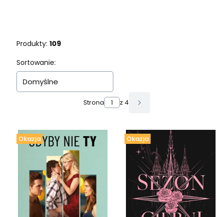
Produkty:
109
Lista produktów
Sortowanie:
Domyślne
Strona
z 4
Następne produkty
Okazja
Okazja