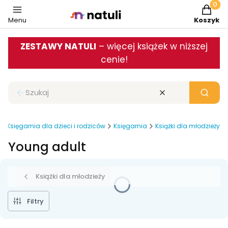
Produkt
Menu
Koszyk
ZESTAWY NATULI
– więcej książek w niższej
cenie!
Zamknij wyszukiwarkę
Wyczyść
Szukaj
Księgarnia dla dzieci i rodziców
Księgarnia
Książki dla młodzieży
Young adult
Książki dla młodzieży
Filtry