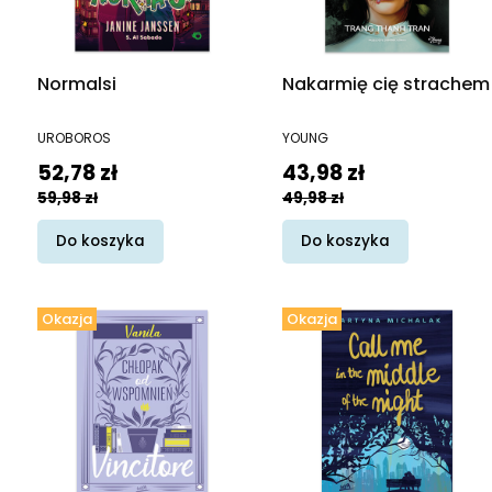
Normalsi
Nakarmię cię strachem
PRODUCENT
PRODUCENT
UROBOROS
YOUNG
Cena promocyjna
Cena promocyjna
52,78 zł
43,98 zł
59,98 zł
49,98 zł
Do koszyka
Do koszyka
Okazja
Okazja