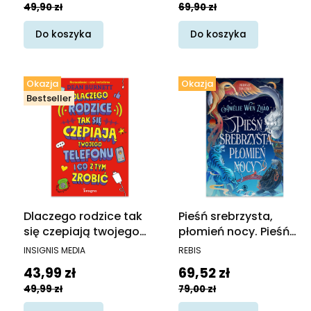
49,90 zł
69,90 zł
Do koszyka
Do koszyka
Okazja
Okazja
Bestseller
Dlaczego rodzice tak
Pieśń srebrzysta,
się czepiają twojego
płomień nocy. Pieśń
telefonu i co z tym
ostatniego królestwa.
PRODUCENT
PRODUCENT
INSIGNIS MEDIA
REBIS
zrobić
Tom 1
Cena promocyjna
Cena promocyjna
43,99 zł
69,52 zł
49,99 zł
79,00 zł