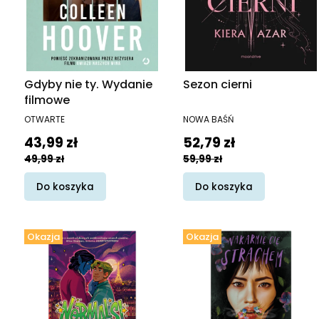
Gdyby nie ty. Wydanie
Sezon cierni
filmowe
PRODUCENT
PRODUCENT
OTWARTE
NOWA BAŚŃ
Cena promocyjna
Cena promocyjna
43,99 zł
52,79 zł
49,99 zł
59,99 zł
Do koszyka
Do koszyka
Okazja
Okazja