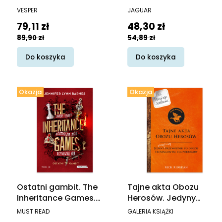
PRODUCENT
PRODUCENT
VESPER
JAGUAR
Cena promocyjna
Cena promocyjna
79,11 zł
48,30 zł
89,90 zł
54,89 zł
Do koszyka
Do koszyka
Okazja
Okazja
Ostatni gambit. The
Tajne akta Obozu
Inheritance Games.
Herosów. Jedyny
Tom 3
prawdziwy przewodnik
PRODUCENT
PRODUCENT
MUST READ
GALERIA KSIĄŻKI
po obozie