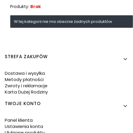
Produkty:
Brak
Lista produktów
W tej kategorii nie ma obecnie żadnych produktów
Linki w stopce
STREFA ZAKUPÓW
Dostawa i wysyłka
Metody płatności
Zwroty i reklamacje
Karta Dużej Rodziny
TWOJE KONTO
Panel klienta
Ustawienia konta
Ulubione produkty