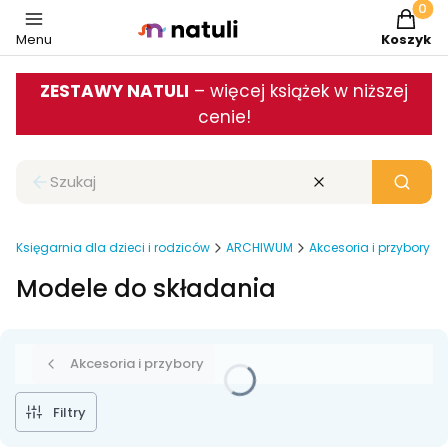
Produkt
Menu
Koszyk
ZESTAWY NATULI
– więcej książek w niższej
cenie!
Zamknij wyszukiwarkę
Wyczyść
Szukaj
Księgarnia dla dzieci i rodziców
ARCHIWUM
Akcesoria i przybory
Modele do składania
Akcesoria i przybory
Filtry