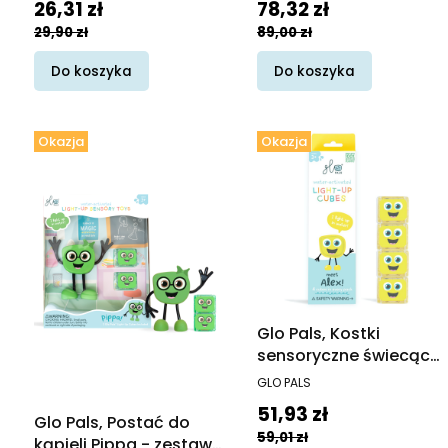
Cena promocyjna
Cena promocyjna
26,31 zł
78,32 zł
sensorycznymi
29,90 zł
89,00 zł
świecącymi w wodzie
Do koszyka
Do koszyka
Okazja
Okazja
Glo Pals, Kostki
sensoryczne świecące
w wodzie Alex -
PRODUCENT
GLO PALS
zabawka kąpielowa,
Cena promocyjna
51,93 zł
kolor żółty
Glo Pals, Postać do
59,01 zł
kąpieli Pippa - zestaw z