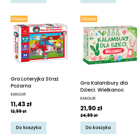
Okazja
Okazja
Gra Loteryjka Straż
Gra Kalambury dla
Pożarna
Dzieci. Wielkanoc
PRODUCENT
KANGUR
PRODUCENT
KANGUR
Cena promocyjna
11,43 zł
Cena promocyjna
21,90 zł
12,99 zł
24,89 zł
Do koszyka
Do koszyka