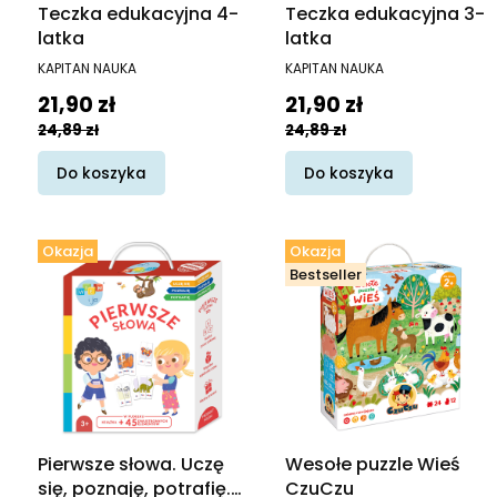
Teczka edukacyjna 4-
Teczka edukacyjna 3-
latka
latka
PRODUCENT
PRODUCENT
KAPITAN NAUKA
KAPITAN NAUKA
Cena promocyjna
Cena promocyjna
21,90 zł
21,90 zł
24,89 zł
24,89 zł
Do koszyka
Do koszyka
Okazja
Okazja
Bestseller
Pierwsze słowa. Uczę
Wesołe puzzle Wieś
się, poznaję, potrafię.
CzuCzu