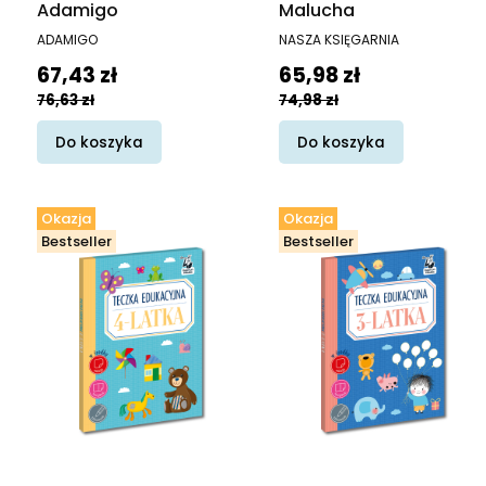
Adamigo
Malucha
PRODUCENT
PRODUCENT
ADAMIGO
NASZA KSIĘGARNIA
Cena promocyjna
Cena promocyjna
67,43 zł
65,98 zł
76,63 zł
74,98 zł
Do koszyka
Do koszyka
Okazja
Okazja
Bestseller
Bestseller