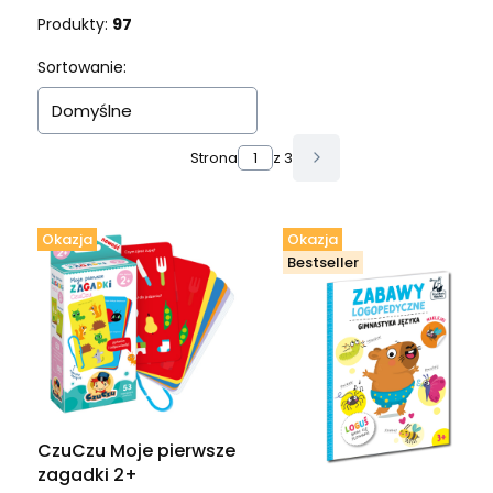
Produkty:
97
Lista produktów
Sortowanie:
Domyślne
Strona
z 3
Następne produkty
Okazja
Okazja
Bestseller
CzuCzu Moje pierwsze
zagadki 2+