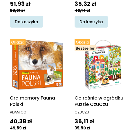
Cena promocyjna
Cena promocyjna
51,93 zł
35,32 zł
kolor zielony
59,01 zł
40,14 zł
Do koszyka
Do koszyka
Okazja
Okazja
Bestseller
Gra memory Fauna
Co rośnie w ogródku
Polski
Puzzle CzuCzu
PRODUCENT
PRODUCENT
ADAMIGO
CZUCZU
Cena promocyjna
Cena promocyjna
40,38 zł
35,11 zł
45,89 zł
39,90 zł