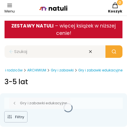
Produkt
Menu
Koszyk
ZESTAWY NATULI
– więcej książek w niższej
cenie!
Zamknij wyszukiwarkę
Wyczyść
Szukaj
eci i rodziców
ARCHIWUM
Gry i zabawki
Gry i zabawki edukacyjne
3-5 lat
Gry i zabawki edukacyjne
Filtry