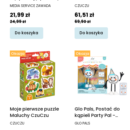
Wiem i ja
PRODUCENT
PRODUCENT
MEDIA SERVICE ZAWADA
CZUCZU
Cena promocyjna
Cena promocyjna
21,99 zł
61,51 zł
24,99 zł
69,90 zł
Do koszyka
Do koszyka
Okazja
Okazja
Moje pierwsze puzzle
Glo Pals, Postać do
Maluchy CzuCzu
kąpieli Party Pal -
zestaw z dwiema
PRODUCENT
PRODUCENT
CZUCZU
GLO PALS
kostkami