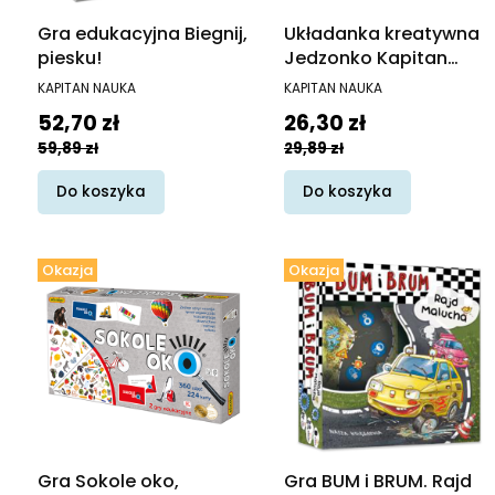
Gra edukacyjna Biegnij,
Układanka kreatywna
piesku!
Jedzonko Kapitan
Nauka
PRODUCENT
PRODUCENT
KAPITAN NAUKA
KAPITAN NAUKA
Cena promocyjna
Cena promocyjna
52,70 zł
26,30 zł
59,89 zł
29,89 zł
Do koszyka
Do koszyka
Okazja
Okazja
Gra Sokole oko,
Gra BUM i BRUM. Rajd