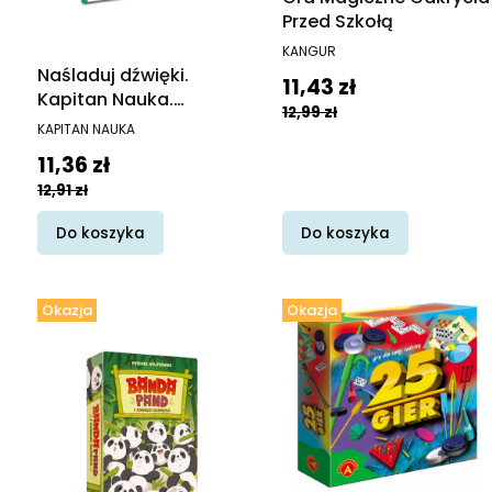
Przed Szkołą
PRODUCENT
KANGUR
Naśladuj dźwięki.
Cena promocyjna
11,43 zł
Kapitan Nauka.
12,99 zł
Zabawy logopedyczne.
PRODUCENT
KAPITAN NAUKA
Loguś bawi się słowami
Cena promocyjna
11,36 zł
12,91 zł
Do koszyka
Do koszyka
Okazja
Okazja