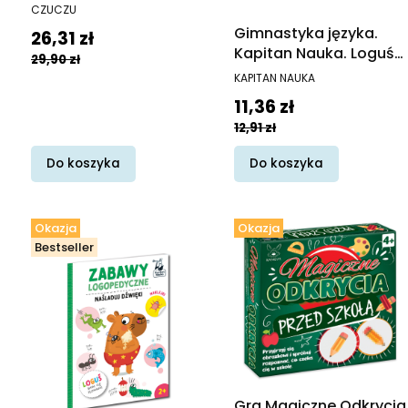
PRODUCENT
CZUCZU
Gimnastyka języka.
Cena promocyjna
26,31 zł
Kapitan Nauka. Loguś
29,90 zł
bawi się słowami.
PRODUCENT
KAPITAN NAUKA
Zabawy logopedyczne
Cena promocyjna
11,36 zł
12,91 zł
Do koszyka
Do koszyka
Okazja
Okazja
Bestseller
Gra Magiczne Odkrycia