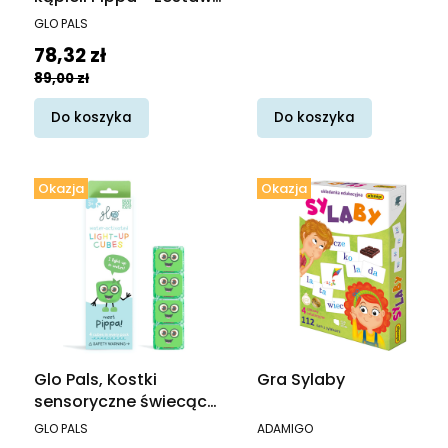
dwiema kostkami
PRODUCENT
GLO PALS
sensorycznymi
Cena promocyjna
78,32 zł
świecącymi w wodzie
89,00 zł
Do koszyka
Do koszyka
Okazja
Okazja
Glo Pals, Kostki
Gra Sylaby
sensoryczne świecące
w wodzie Pippa -
PRODUCENT
PRODUCENT
GLO PALS
ADAMIGO
zabawka kąpielowa,