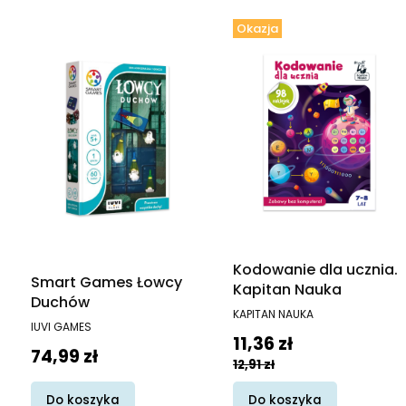
Okazja
Kodowanie dla ucznia.
Smart Games Łowcy
Kapitan Nauka
Duchów
PRODUCENT
KAPITAN NAUKA
PRODUCENT
IUVI GAMES
Cena promocyjna
11,36 zł
Cena
74,99 zł
12,91 zł
Do koszyka
Do koszyka