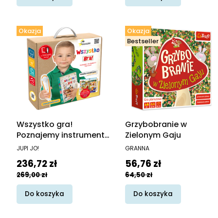
Okazja
Okazja
Bestseller
Wszystko gra!
Grzybobranie w
Poznajemy instrumenty
Zielonym Gaju
muzyczne. Książka
PRODUCENT
PRODUCENT
JUPI JO!
GRANNA
interaktywna z piórem
Cena promocyjna
Cena promocyjna
236,72 zł
56,76 zł
Kakadu
269,00 zł
64,50 zł
Do koszyka
Do koszyka