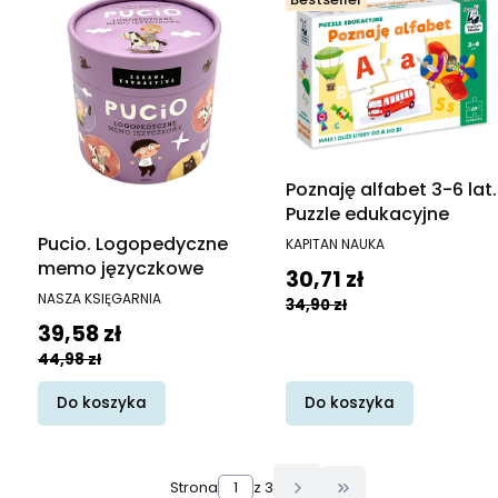
Poznaję alfabet 3-6 lat.
Puzzle edukacyjne
PRODUCENT
Pucio. Logopedyczne
KAPITAN NAUKA
memo języczkowe
Cena promocyjna
30,71 zł
PRODUCENT
NASZA KSIĘGARNIA
34,90 zł
Cena promocyjna
39,58 zł
44,98 zł
Do koszyka
Do koszyka
Strona
z 3
Przejdź do ostatn