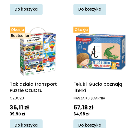
Do koszyka
Do koszyka
Okazja
Okazja
Bestseller
Tak działa transport
Feluś i Gucio poznają
Puzzle CzuCzu
literki
PRODUCENT
PRODUCENT
CZUCZU
NASZA KSIĘGARNIA
Cena promocyjna
Cena promocyjna
35,11 zł
57,18 zł
39,90 zł
64,98 zł
Do koszyka
Do koszyka