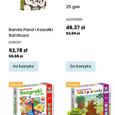
25 gier
PRODUCENT
ALEXANDER
Cena promocyjna
46,37 zł
Banda Pand i Kawałki
52,69 zł
Bambusa
PRODUCENT
EGMONT
Cena promocyjna
52,78 zł
59,98 zł
Do koszyka
Do koszyka
Okazja
Okazja