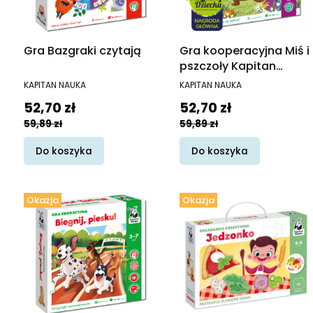
Gra Bazgraki czytają
Gra kooperacyjna Miś i
pszczoły Kapitan
Nauka
PRODUCENT
PRODUCENT
KAPITAN NAUKA
KAPITAN NAUKA
Cena promocyjna
Cena promocyjna
52,70 zł
52,70 zł
59,89 zł
59,89 zł
Do koszyka
Do koszyka
Okazja
Okazja