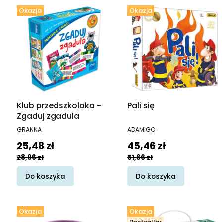
Okazja
Okazja
Klub przedszkolaka -
Pali się
Zgaduj zgadula
PRODUCENT
PRODUCENT
GRANNA
ADAMIGO
Cena promocyjna
Cena promocyjna
25,48 zł
45,46 zł
28,96 zł
51,66 zł
Do koszyka
Do koszyka
Okazja
Okazja
Bestseller