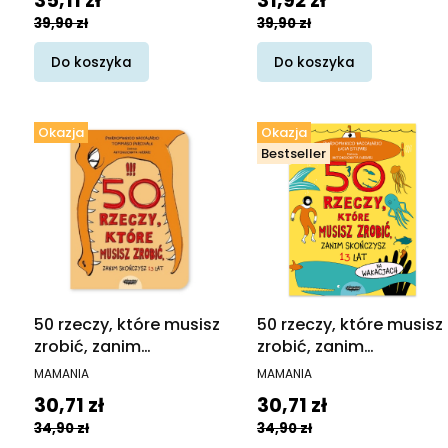
35,11 zł
31,92 zł
39,90 zł
39,90 zł
Do koszyka
Do koszyka
Okazja
Okazja
Bestseller
50 rzeczy, które musisz
50 rzeczy, które musisz
zrobić, zanim
zrobić, zanim
skończysz 13 lat
skończysz 13 lat. Na
PRODUCENT
PRODUCENT
MAMANIA
MAMANIA
wakacjach
Cena promocyjna
Cena promocyjna
30,71 zł
30,71 zł
34,90 zł
34,90 zł