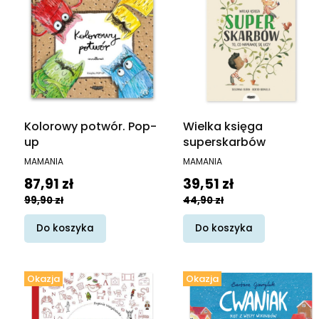
Kolorowy potwór. Pop-
Wielka księga
up
superskarbów
PRODUCENT
PRODUCENT
MAMANIA
MAMANIA
Cena promocyjna
Cena promocyjna
87,91 zł
39,51 zł
99,90 zł
44,90 zł
Do koszyka
Do koszyka
Okazja
Okazja