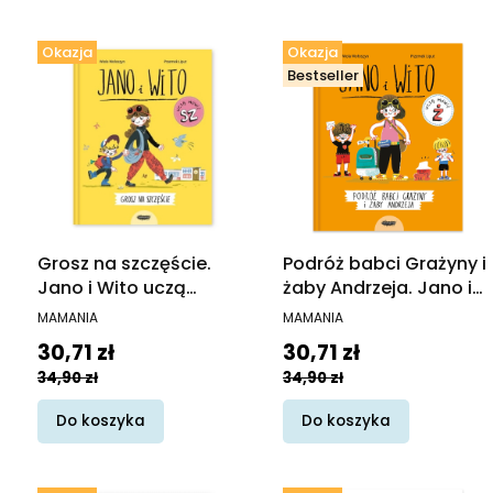
Okazja
Okazja
Bestseller
Grosz na szczęście.
Podróż babci Grażyny i
Jano i Wito uczą
żaby Andrzeja. Jano i
mówić SZ
Wito uczą mówić
PRODUCENT
PRODUCENT
MAMANIA
MAMANIA
Cena promocyjna
Cena promocyjna
30,71 zł
30,71 zł
34,90 zł
34,90 zł
Do koszyka
Do koszyka