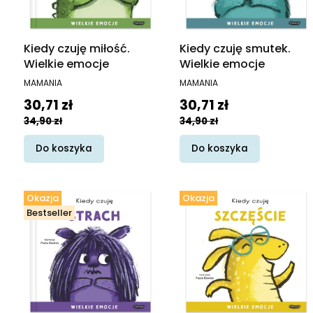
Kiedy czuję miłość.
Kiedy czuję smutek.
Wielkie emocje
Wielkie emocje
PRODUCENT
PRODUCENT
MAMANIA
MAMANIA
Cena promocyjna
Cena promocyjna
30,71 zł
30,71 zł
34,90 zł
34,90 zł
Do koszyka
Do koszyka
Okazja
Okazja
Bestseller