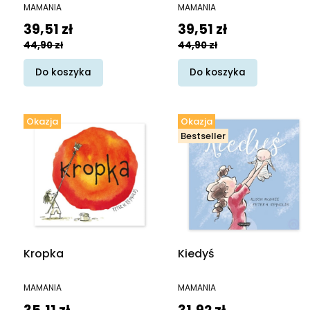
Relaksacje dla (nieco)
Relaksacje dla dzieci
PRODUCENT
PRODUCENT
MAMANIA
MAMANIA
młodszych dzieci
Cena promocyjna
Cena promocyjna
39,51 zł
39,51 zł
44,90 zł
44,90 zł
Do koszyka
Do koszyka
Okazja
Okazja
Bestseller
Kropka
Kiedyś
PRODUCENT
PRODUCENT
MAMANIA
MAMANIA
Cena promocyjna
Cena promocyjna