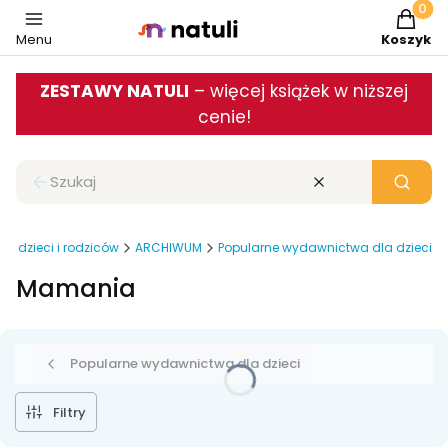
Produkt
Menu
Koszyk
ZESTAWY NATULI
– więcej książek w niższej
cenie!
Zamknij wyszukiwarkę
Wyczyść
Szukaj
la dzieci i rodziców
ARCHIWUM
Popularne wydawnictwa dla dzieci
Mamania
Popularne wydawnictwa dla dzieci
Filtry