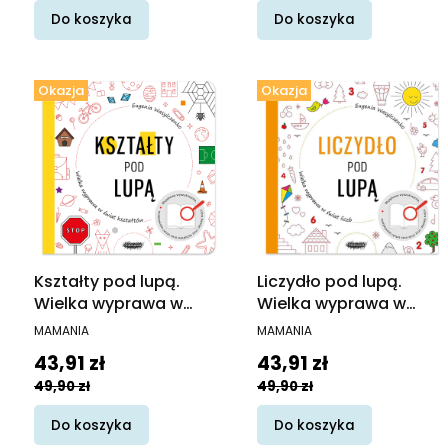
Do koszyka
Do koszyka
Okazja
Okazja
Kształty pod lupą.
Liczydło pod lupą.
Wielka wyprawa w
Wielka wyprawa w
świat kształtów
świat liczb
PRODUCENT
PRODUCENT
MAMANIA
MAMANIA
Cena promocyjna
Cena promocyjna
43,91 zł
43,91 zł
49,90 zł
49,90 zł
Do koszyka
Do koszyka