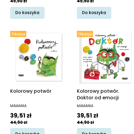
49,90 zł
49,90 zł
Do koszyka
Do koszyka
Okazja
Okazja
Kolorowy potwór
Kolorowy potwór.
Doktor od emocji
PRODUCENT
PRODUCENT
MAMANIA
MAMANIA
Cena promocyjna
Cena promocyjna
39,51 zł
39,51 zł
44,90 zł
44,90 zł