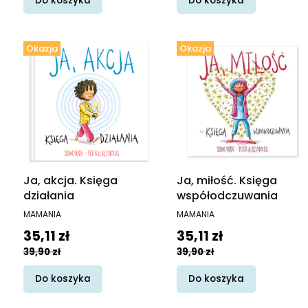
Do koszyka
Do koszyka
Okazja
Okazja
Ja, akcja. Księga
Ja, miłość. Księga
działania
współodczuwania
PRODUCENT
PRODUCENT
MAMANIA
MAMANIA
Cena promocyjna
Cena promocyjna
35,11 zł
35,11 zł
39,90 zł
39,90 zł
Do koszyka
Do koszyka