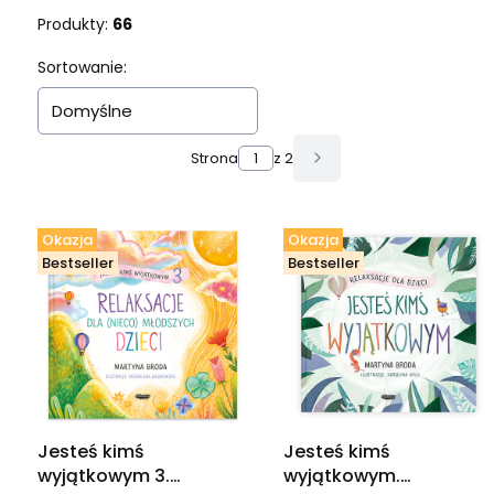
Produkty:
66
Lista produktów
Sortowanie:
Domyślne
Strona
z 2
Następne produkty
Okazja
Okazja
Bestseller
Bestseller
Jesteś kimś
Jesteś kimś
wyjątkowym 3.
wyjątkowym.