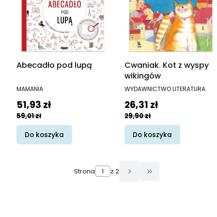
Abecadło pod lupą
Cwaniak. Kot z wyspy
wikingów
PRODUCENT
PRODUCENT
MAMANIA
WYDAWNICTWO LITERATURA
Cena promocyjna
Cena promocyjna
51,93 zł
26,31 zł
59,01 zł
29,90 zł
Do koszyka
Do koszyka
Strona
z 2
Przejdź do ostatn