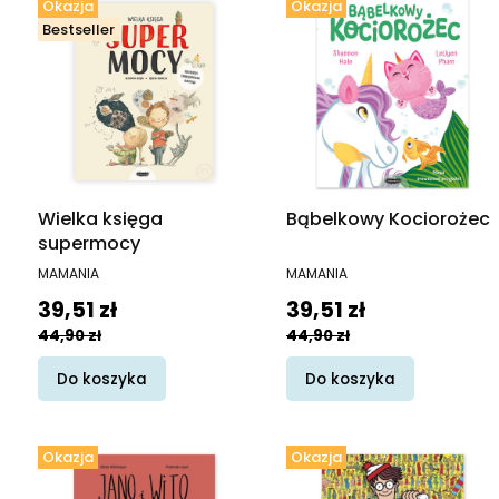
Okazja
Okazja
Bestseller
Wielka księga
Bąbelkowy Kociorożec
supermocy
PRODUCENT
PRODUCENT
MAMANIA
MAMANIA
Cena promocyjna
Cena promocyjna
39,51 zł
39,51 zł
44,90 zł
44,90 zł
Do koszyka
Do koszyka
Okazja
Okazja