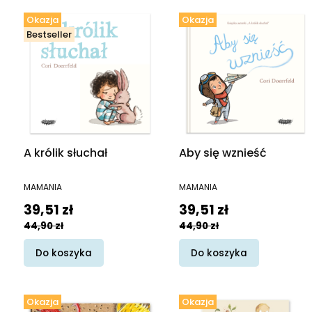
Okazja
Okazja
Bestseller
A królik słuchał
Aby się wznieść
PRODUCENT
PRODUCENT
MAMANIA
MAMANIA
Cena promocyjna
Cena promocyjna
39,51 zł
39,51 zł
44,90 zł
44,90 zł
Do koszyka
Do koszyka
Okazja
Okazja