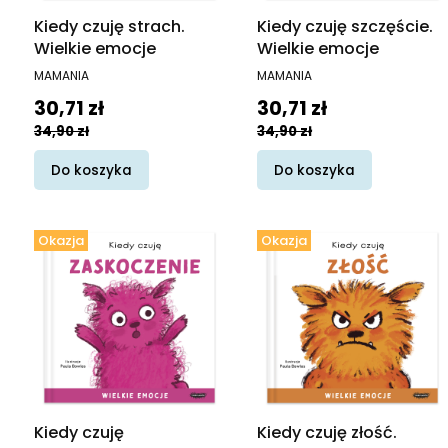
Kiedy czuję strach.
Kiedy czuję szczęście.
Wielkie emocje
Wielkie emocje
PRODUCENT
PRODUCENT
MAMANIA
MAMANIA
Cena promocyjna
Cena promocyjna
30,71 zł
30,71 zł
34,90 zł
34,90 zł
Do koszyka
Do koszyka
Okazja
Okazja
Kiedy czuję
Kiedy czuję złość.