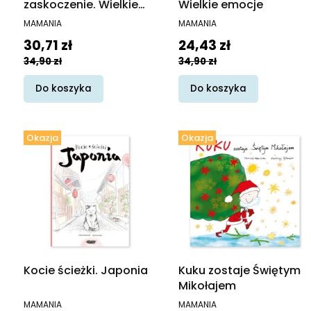
zaskoczenie. Wielkie
Wielkie emocje
emocje
PRODUCENT
PRODUCENT
MAMANIA
MAMANIA
Cena promocyjna
Cena promocyjna
30,71 zł
24,43 zł
34,90 zł
34,90 zł
Do koszyka
Do koszyka
Okazja
Okazja
Kocie ścieżki. Japonia
Kuku zostaje Świętym
Mikołajem
PRODUCENT
PRODUCENT
MAMANIA
MAMANIA