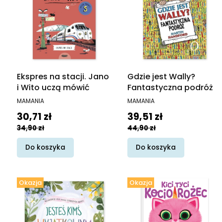
Ekspres na stacji. Jano
Gdzie jest Wally?
i Wito uczą mówić
Fantastyczna podróż
PRODUCENT
PRODUCENT
MAMANIA
MAMANIA
Cena promocyjna
Cena promocyjna
30,71 zł
39,51 zł
34,90 zł
44,90 zł
Do koszyka
Do koszyka
Okazja
Okazja