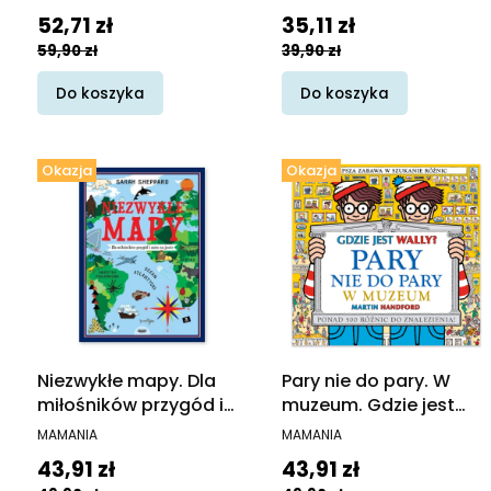
Cena promocyjna
Cena promocyjna
52,71 zł
35,11 zł
59,90 zł
39,90 zł
Do koszyka
Do koszyka
Okazja
Okazja
Niezwykłe mapy. Dla
Pary nie do pary. W
miłośników przygód i
muzeum. Gdzie jest
snów na jawie
Wally?
PRODUCENT
PRODUCENT
MAMANIA
MAMANIA
Cena promocyjna
Cena promocyjna
43,91 zł
43,91 zł