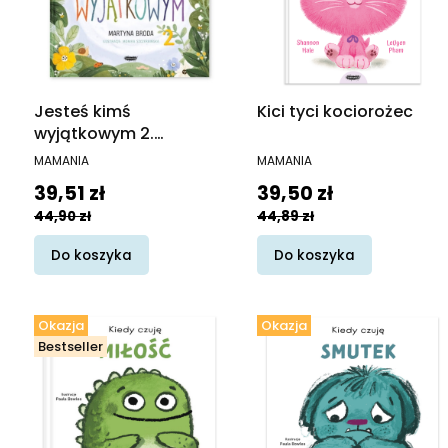
Jesteś kimś
Kici tyci kociorożec
wyjątkowym 2.
Relaksacje dla (nieco
PRODUCENT
PRODUCENT
MAMANIA
MAMANIA
starszych) dzieci
Cena promocyjna
Cena promocyjna
39,51 zł
39,50 zł
44,90 zł
44,89 zł
Do koszyka
Do koszyka
Okazja
Okazja
Bestseller